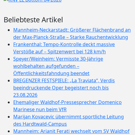
Beliebteste Artikel
Mannheim-Neckarstadt: Größerer Flächenbrand an
der Max-Planck-Straße – Starke Rauchentwicklung
Frankenthal: Tempo-Kontrolle deckt massive
Verstöße auf – Spitzenwert bei 128 km/h
Speyer/Weinheim: Vermisste 30-Jährige
wohlbehalten aufgefunden –
Öffentlichkeitsfahndung beendet
BREGENZER FESTSPIELE: „La Traviata“, Verdis
beeindruckende Oper begeistert noch bis
23.08.2026
Ehemaliger Waldhof-Pressesprecher Domenico
Marinese nun beim VfR
Marijan Kovacevic übernimmt sportliche Leitung
des Hardtwald-Campus
Mannheim: Arianit Ferati wechselt vom SV Waldhof