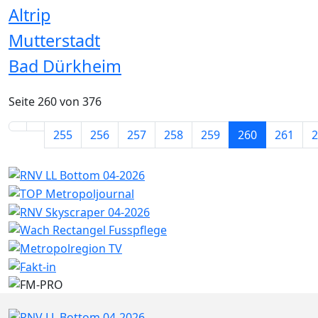
Altrip
Mutterstadt
Bad Dürkheim
Seite 260 von 376
255
256
257
258
259
260
261
2