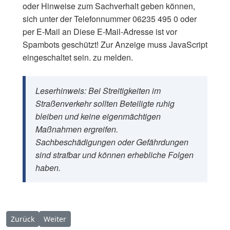
oder Hinweise zum Sachverhalt geben können,
sich unter der Telefonnummer 06235 495 0 oder
per E-Mail an
Diese E-Mail-Adresse ist vor
Spambots geschützt! Zur Anzeige muss JavaScript
eingeschaltet sein.
zu melden.
Leserhinweis: Bei Streitigkeiten im
Straßenverkehr sollten Beteiligte ruhig
bleiben und keine eigenmächtigen
Maßnahmen ergreifen.
Sachbeschädigungen oder Gefährdungen
sind strafbar und können erhebliche Folgen
haben.
Vorheriger Beitrag: Altrip: Unbekannter dringt in Haus ein – zu
Nächster Beitrag: ALTRIP: Betrugsversuch per Telefon
Zurück
Weiter