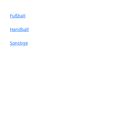
Fußball
Handball
Sonstige
Eishockey
Faustball
Ratgeber
Essen & Trinken
Gesundheit