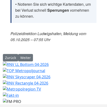
• Notieren Sie sich wichtige Kartendaten, um
bei Verlust schnell
Sperrungen
vornehmen
zu können.
Polizeidirektion Ludwigshafen, Meldung vom
05.10.2025 – 07:55 Uhr
Vorheriger Beitrag: Frankenthal: Unbekannter streift geparkten
Nächster Beitrag: Frankenthal: Versuchter Tageswoh
Zurück
Weiter