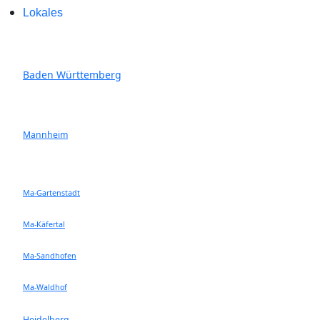
Lokales
Baden Württemberg
Mannheim
Ma-Gartenstadt
Ma-Käfertal
Ma-Sandhofen
Ma-Waldhof
Heidelberg