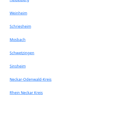
Weinheim
Schriesheim
Mosbach
Schwetzingen
Sinsheim
Neckar-Odenwald-Kreis
Rhein Neckar Kreis
Ladenburg
Walldorf
Heddesheim