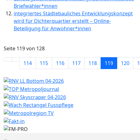
Briefwähler*innen
integriertes Städtebauliches Entwicklungskonzept
wird für Dichterquartier erstellt – Online-
Beteiligung für Anwohner*innen
Seite 119 von 128
114
115
116
117
118
119
120
1