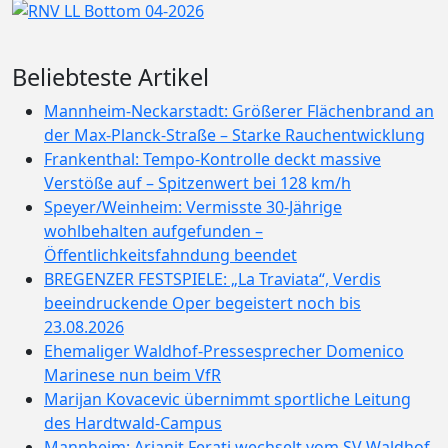
Beliebteste Artikel
Mannheim-Neckarstadt: Größerer Flächenbrand an
der Max-Planck-Straße – Starke Rauchentwicklung
Frankenthal: Tempo-Kontrolle deckt massive
Verstöße auf – Spitzenwert bei 128 km/h
Speyer/Weinheim: Vermisste 30-Jährige
wohlbehalten aufgefunden –
Öffentlichkeitsfahndung beendet
BREGENZER FESTSPIELE: „La Traviata“, Verdis
beeindruckende Oper begeistert noch bis
23.08.2026
Ehemaliger Waldhof-Pressesprecher Domenico
Marinese nun beim VfR
Marijan Kovacevic übernimmt sportliche Leitung
des Hardtwald-Campus
Mannheim: Arianit Ferati wechselt vom SV Waldhof