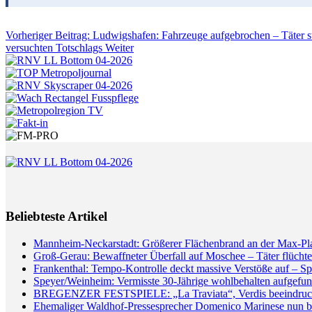
Vorheriger Beitrag: Ludwigshafen: Fahrzeuge aufgebrochen – Täter 
versuchten Totschlags
Weiter
Beliebteste Artikel
Mannheim-Neckarstadt: Größerer Flächenbrand an der Max-Pl
Groß-Gerau: Bewaffneter Überfall auf Moschee – Täter flüchte
Frankenthal: Tempo-Kontrolle deckt massive Verstöße auf – Sp
Speyer/Weinheim: Vermisste 30-Jährige wohlbehalten aufgefun
BREGENZER FESTSPIELE: „La Traviata“, Verdis beeindrucken
Ehemaliger Waldhof-Pressesprecher Domenico Marinese nun 