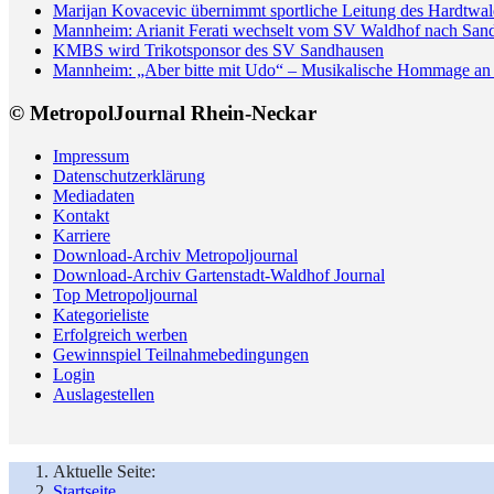
Marijan Kovacevic übernimmt sportliche Leitung des Hardtw
Mannheim: Arianit Ferati wechselt vom SV Waldhof nach San
KMBS wird Trikotsponsor des SV Sandhausen
Mannheim: „Aber bitte mit Udo“ – Musikalische Hommage an 
© MetropolJournal Rhein-Neckar
Impressum
Datenschutzerklärung
Mediadaten
Kontakt
Karriere
Download-Archiv Metropoljournal
Download-Archiv Gartenstadt-Waldhof Journal
Top Metropoljournal
Kategorieliste
Erfolgreich werben
Gewinnspiel Teilnahmebedingungen
Login
Auslagestellen
Aktuelle Seite:
Startseite