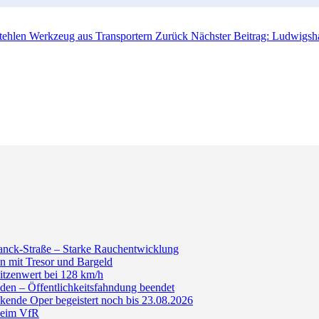
stehlen Werkzeug aus Transportern
Zurück
Nächster Beitrag: Ludwigs
anck-Straße – Starke Rauchentwicklung
n mit Tresor und Bargeld
itzenwert bei 128 km/h
den – Öffentlichkeitsfahndung beendet
de Oper begeistert noch bis 23.08.2026
beim VfR