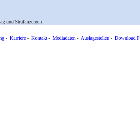
lag und Strafanzeigen
ung
-
Karriere
-
Kontakt
-
Mediadaten
-
Auslagestellen
-
Download Pr