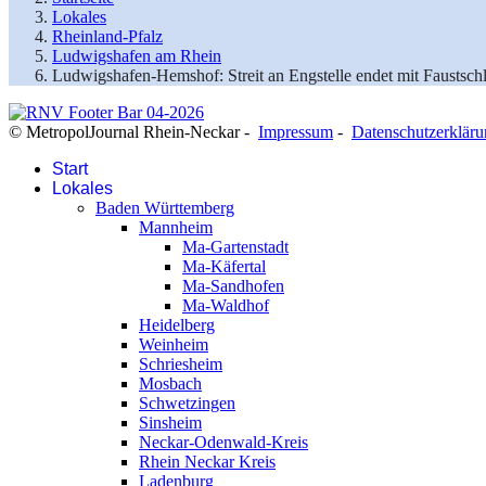
Lokales
Rheinland-Pfalz
Ludwigshafen am Rhein
Ludwigshafen-Hemshof: Streit an Engstelle endet mit Faustsch
© MetropolJournal Rhein-Neckar -
Impressum
-
Datenschutzerklär
Start
Lokales
Baden Württemberg
Mannheim
Ma-Gartenstadt
Ma-Käfertal
Ma-Sandhofen
Ma-Waldhof
Heidelberg
Weinheim
Schriesheim
Mosbach
Schwetzingen
Sinsheim
Neckar-Odenwald-Kreis
Rhein Neckar Kreis
Ladenburg