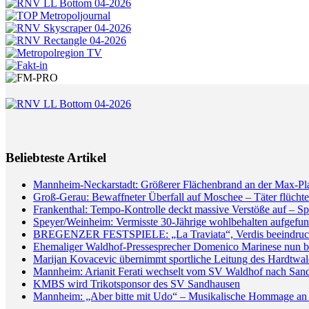
Beliebteste Artikel
Mannheim-Neckarstadt: Größerer Flächenbrand an der Max-Pl
Groß-Gerau: Bewaffneter Überfall auf Moschee – Täter flüchte
Frankenthal: Tempo-Kontrolle deckt massive Verstöße auf – Sp
Speyer/Weinheim: Vermisste 30-Jährige wohlbehalten aufgefun
BREGENZER FESTSPIELE: „La Traviata“, Verdis beeindrucken
Ehemaliger Waldhof-Pressesprecher Domenico Marinese nun 
Marijan Kovacevic übernimmt sportliche Leitung des Hardtw
Mannheim: Arianit Ferati wechselt vom SV Waldhof nach San
KMBS wird Trikotsponsor des SV Sandhausen
Mannheim: „Aber bitte mit Udo“ – Musikalische Hommage an 