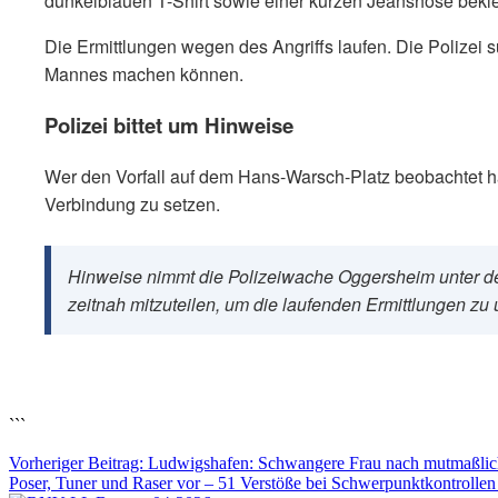
dunkelblauen T-Shirt sowie einer kurzen Jeanshose bekle
Die Ermittlungen wegen des Angriffs laufen. Die Polizei
Mannes machen können.
Polizei bittet um Hinweise
Wer den Vorfall auf dem Hans-Warsch-Platz beobachtet ha
Verbindung zu setzen.
Hinweise nimmt die Polizeiwache Oggersheim unter d
zeitnah mitzuteilen, um die laufenden Ermittlungen zu 
```
Vorheriger Beitrag: Ludwigshafen: Schwangere Frau nach mutmaßliche
Poser, Tuner und Raser vor – 51 Verstöße bei Schwerpunktkontrollen 