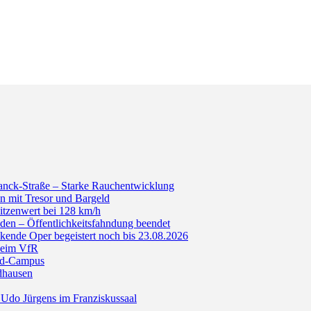
anck-Straße – Starke Rauchentwicklung
n mit Tresor und Bargeld
itzenwert bei 128 km/h
den – Öffentlichkeitsfahndung beendet
de Oper begeistert noch bis 23.08.2026
beim VfR
ald-Campus
dhausen
Udo Jürgens im Franziskussaal