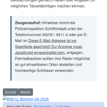
möglichen Tatverdächtigen machen können.
Zeugenaufruf:
Hinweise nimmt die
Polizeiinspektion Schifferstadt unter der
Telefonnummer 06235 / 4911-0 oder per E-
Mail an
Diese E-Mail-Adresse ist vor
Spambots geschützt! Zur Anzeige muss
JavaScript eingeschaltet sein.
entgegen.
Fahrradbesitzer sollten ihre Räder möglichst
an gut einsehbaren Orten abstellen und
hochwertige Schlösser verwenden.
Vorheriger Beitrag: Schifferstadt: Drei Fahrzeuge in Unfall verwic
Nächster Beitrag: Schifferstadt: Polizei verhindert m
Zurück
Weiter
Aktuelle Seite:
Startseite
Lokales