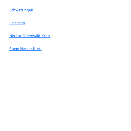
Schwetzingen
Sinsheim
Neckar-Odenwald-Kreis
Rhein Neckar Kreis
Ladenburg
Walldorf
Heddesheim
Hockenheim
Neckargemünd
Ketsch