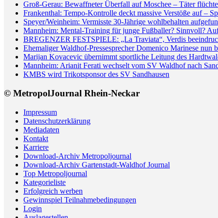
Groß-Gerau: Bewaffneter Überfall auf Moschee – Täter flüchte
Frankenthal: Tempo-Kontrolle deckt massive Verstöße auf – Sp
Speyer/Weinheim: Vermisste 30-Jährige wohlbehalten aufgefun
Mannheim: Mental-Training für junge Fußballer? Sinnvoll? Auf 
BREGENZER FESTSPIELE: „La Traviata“, Verdis beeindrucken
Ehemaliger Waldhof-Pressesprecher Domenico Marinese nun 
Marijan Kovacevic übernimmt sportliche Leitung des Hardtw
Mannheim: Arianit Ferati wechselt vom SV Waldhof nach San
KMBS wird Trikotsponsor des SV Sandhausen
© MetropolJournal Rhein-Neckar
Impressum
Datenschutzerklärung
Mediadaten
Kontakt
Karriere
Download-Archiv Metropoljournal
Download-Archiv Gartenstadt-Waldhof Journal
Top Metropoljournal
Kategorieliste
Erfolgreich werben
Gewinnspiel Teilnahmebedingungen
Login
Auslagestellen