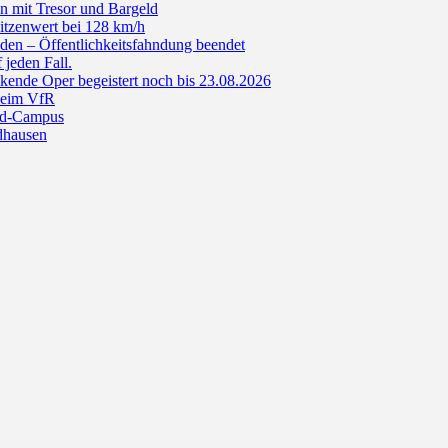
n mit Tresor und Bargeld
itzenwert bei 128 km/h
den – Öffentlichkeitsfahndung beendet
jeden Fall.
de Oper begeistert noch bis 23.08.2026
beim VfR
ald-Campus
dhausen