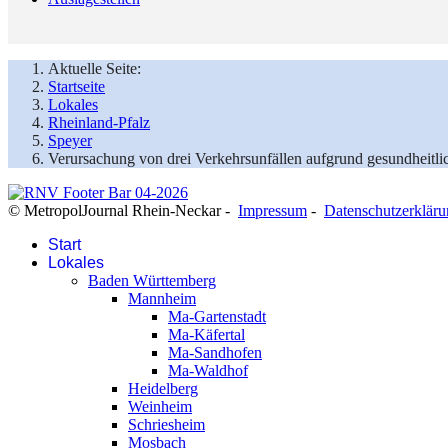
Aktuelle Seite:
Startseite
Lokales
Rheinland-Pfalz
Speyer
Verursachung von drei Verkehrsunfällen aufgrund gesundheitli
© MetropolJournal Rhein-Neckar -
Impressum
-
Datenschutzerklär
Start
Lokales
Baden Württemberg
Mannheim
Ma-Gartenstadt
Ma-Käfertal
Ma-Sandhofen
Ma-Waldhof
Heidelberg
Weinheim
Schriesheim
Mosbach