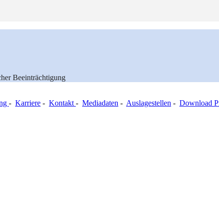
cher Beeinträchtigung
ung
-
Karriere
-
Kontakt
-
Mediadaten
-
Auslagestellen
-
Download Pr