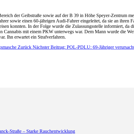
reich der Geibstraße sowie auf der B 39 in Höhe Speyer-Zentrum meh
rer sowie einen 60-jährigen Audi-Fahrer eingeleitet, da sie an ihre
 konnten. In der Folge wurde die Zulassungsstelle informiert, da die 
 von Cannabis mit einem PKW unterwegs war. Dem Mann wurde die Weit
ar. Ihn erwartet ein Strafverfahren.
ugsmasche
Zurück
Nächster Beitrag: POL-PDLU: 69-Jähriger verursacht
anck-Straße – Starke Rauchentwicklung