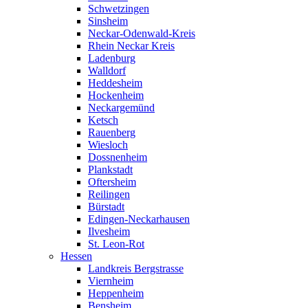
Schwetzingen
Sinsheim
Neckar-Odenwald-Kreis
Rhein Neckar Kreis
Ladenburg
Walldorf
Heddesheim
Hockenheim
Neckargemünd
Ketsch
Rauenberg
Wiesloch
Dossnenheim
Plankstadt
Oftersheim
Reilingen
Bürstadt
Edingen-Neckarhausen
Ilvesheim
St. Leon-Rot
Hessen
Landkreis Bergstrasse
Viernheim
Heppenheim
Bensheim