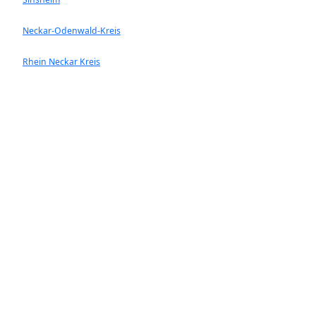
Neckar-Odenwald-Kreis
Rhein Neckar Kreis
Ladenburg
Walldorf
Heddesheim
Hockenheim
Neckargemünd
Ketsch
Rauenberg
Wiesloch