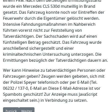
einem Pkw. Nach dem derzeitigen Ermittlungsstand
wurde ein Mercedes CLS 530d mutwillig in Brand
gesetzt. Das Fahrzeug konnte noch vor Eintreffen der
Feuerwehr durch die Eigentümer gelöscht werden.
Intensive Fahndungsmaßnahmen im Nahbereich
führten vorerst nicht zur Feststellung von
Tatverdächtigen. Der Sachschaden wird auf einen
fünfstelligen Betrag geschätzt. Das Fahrzeug wurde
anschließend sichergestellt und einer
kriminaltechnischen Untersuchung unterzogen. Die
Ermittlungen bezüglich der Tatverdächtigen dauern an.
Wer kann Hinweise zu tatverdächtigen Personen oder
Fahrzeugen geben? Zeugen werden gebeten, sich mit
der Polizei Speyer telefonisch oder per E-Mail (Tel.
06232 / 137-0, E-Mail an
Diese E-Mail-Adresse ist vor
Spambots geschützt! Zur Anzeige muss JavaScript
eingeschaltet sein.
) in Verbindung zu setzen.
Vorheriger Beitrag: Bedrohung bei Frühjahrsmesse mit ansc
Nächster Beitrag: Wirtschaftsförderung Speyer veröff
Zurück
Weiter