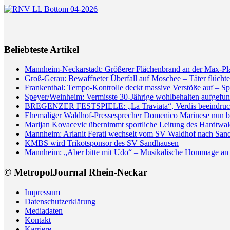
Beliebteste Artikel
Mannheim-Neckarstadt: Größerer Flächenbrand an der Max-Pl
Groß-Gerau: Bewaffneter Überfall auf Moschee – Täter flüchte
Frankenthal: Tempo-Kontrolle deckt massive Verstöße auf – Sp
Speyer/Weinheim: Vermisste 30-Jährige wohlbehalten aufgefun
BREGENZER FESTSPIELE: „La Traviata“, Verdis beeindrucken
Ehemaliger Waldhof-Pressesprecher Domenico Marinese nun 
Marijan Kovacevic übernimmt sportliche Leitung des Hardtw
Mannheim: Arianit Ferati wechselt vom SV Waldhof nach San
KMBS wird Trikotsponsor des SV Sandhausen
Mannheim: „Aber bitte mit Udo“ – Musikalische Hommage an 
© MetropolJournal Rhein-Neckar
Impressum
Datenschutzerklärung
Mediadaten
Kontakt
Karriere