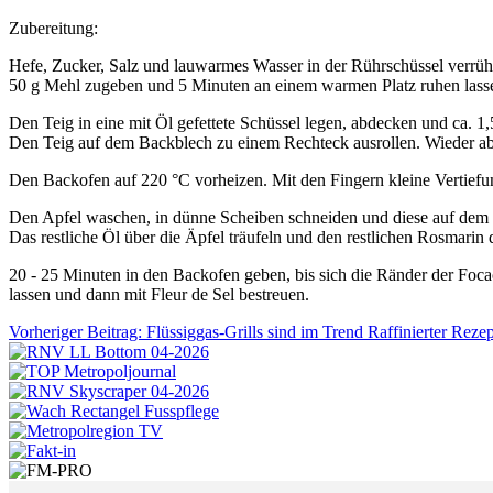
Zubereitung:
Hefe, Zucker, Salz und lauwarmes Wasser in der Rührschüssel verrüh
50 g Mehl zugeben und 5 Minuten an einem warmen Platz ruhen lassen
Den Teig in eine mit Öl gefettete Schüssel legen, abdecken und ca. 
Den Teig auf dem Backblech zu einem Rechteck ausrollen. Wieder a
Den Backofen auf 220 °C vorheizen. Mit den Fingern kleine Vertiefun
Den Apfel waschen, in dünne Scheiben schneiden und diese auf dem T
Das restliche Öl über die Äpfel träufeln und den restlichen Rosmarin 
20 - 25 Minuten in den Backofen geben, bis sich die Ränder der Foc
lassen und dann mit Fleur de Sel bestreuen.
Vorheriger Beitrag: Flüssiggas-Grills sind im Trend Raffinierter Rez