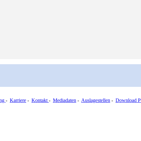
ung
-
Karriere
-
Kontakt
-
Mediadaten
-
Auslagestellen
-
Download Pr