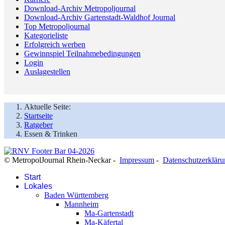
Download-Archiv Metropoljournal
Download-Archiv Gartenstadt-Waldhof Journal
Top Metropoljournal
Kategorieliste
Erfolgreich werben
Gewinnspiel Teilnahmebedingungen
Login
Auslagestellen
Aktuelle Seite:
Startseite
Ratgeber
Essen & Trinken
© MetropolJournal Rhein-Neckar -
Impressum
-
Datenschutzerklär
Start
Lokales
Baden Württemberg
Mannheim
Ma-Gartenstadt
Ma-Käfertal