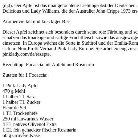
(djd). Der Apfel ist das unangefochtene Lieblingsobst der Deutschen
Delicious und Lady Williams, die der Australier John Cripps 1973 ers
Aromenvielfalt und knackiger Biss
Dieser Apfel zeichnet sich besonders durch seine rote Färbung und s
schätzen das knackige und saftige Fruchtfleisch sowie das ausgewoge
einsetzen. In Europa wächst die Sorte in Südtirol und der Emilia-Roma
sich im Non-Profit Verband Pink Lady Europe. Sie arbeiten eng zusa
pinklady.com/de/rezepte.
Rezepttipp: Focaccia mit Äpfeln und Rosmarin
Zutaten für 1 Focaccia:
1 Pink Lady Apfel
470 g Mehl
1 halber TL Salz
1 halber TL Zucker
Fleur de Sel
1 TL Trockenhefe
250 ml lauwarmes Wasser
4 EL natives Olivenöl Extra
1 EL fein gehackter frischer Rosmarin
60 g Gruyère-Käse