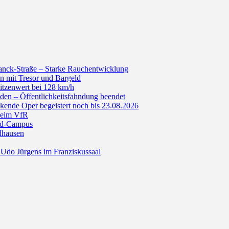
anck-Straße – Starke Rauchentwicklung
n mit Tresor und Bargeld
itzenwert bei 128 km/h
den – Öffentlichkeitsfahndung beendet
de Oper begeistert noch bis 23.08.2026
beim VfR
ald-Campus
dhausen
Udo Jürgens im Franziskussaal