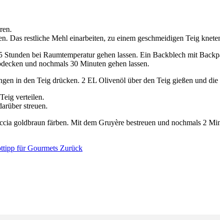
ren.
. Das restliche Mehl einarbeiten, zu einem geschmeidigen Teig knete
1,5 Stunden bei Raumtemperatur gehen lassen. Ein Backblech mit Backpa
bdecken und nochmals 30 Minuten gehen lassen.
gen in den Teig drücken. 2 EL Olivenöl über den Teig gießen und die 
eig verteilen.
darüber streuen.
accia goldbraun färben. Mit dem Gruyère bestreuen und nochmals 2 Min
epttipp für Gourmets
Zurück