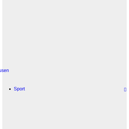
usen
Sport