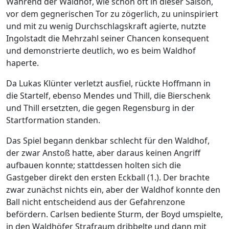
Während der Waldhof, wie schon oft in dieser Saison,
vor dem gegnerischen Tor zu zögerlich, zu uninspiriert
und mit zu wenig Durchschlagskraft agierte, nutzte
Ingolstadt die Mehrzahl seiner Chancen konsequent
und demonstrierte deutlich, wo es beim Waldhof
haperte.
Da Lukas Klünter verletzt ausfiel, rückte Hoffmann in
die Startelf, ebenso Mendes und Thill, die Bierschenk
und Thill ersetzten, die gegen Regensburg in der
Startformation standen.
Das Spiel begann denkbar schlecht für den Waldhof,
der zwar Anstoß hatte, aber daraus keinen Angriff
aufbauen konnte; stattdessen holten sich die
Gastgeber direkt den ersten Eckball (1.). Der brachte
zwar zunächst nichts ein, aber der Waldhof konnte den
Ball nicht entscheidend aus der Gefahrenzone
befördern. Carlsen bediente Sturm, der Boyd umspielte,
in den Waldhöfer Strafraum dribbelte und dann mit