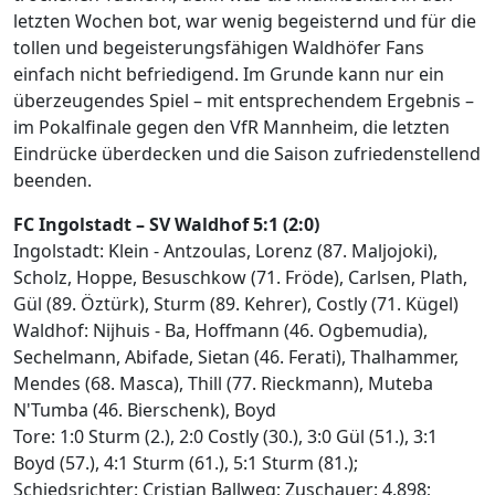
letzten Wochen bot, war wenig begeisternd und für die
tollen und begeisterungsfähigen Waldhöfer Fans
einfach nicht befriedigend. Im Grunde kann nur ein
überzeugendes Spiel – mit entsprechendem Ergebnis –
im Pokalfinale gegen den VfR Mannheim, die letzten
Eindrücke überdecken und die Saison zufriedenstellend
beenden.
FC Ingolstadt – SV Waldhof 5:1 (2:0)
Ingolstadt: Klein - Antzoulas, Lorenz (87. Maljojoki),
Scholz, Hoppe, Besuschkow (71. Fröde), Carlsen, Plath,
Gül (89. Öztürk), Sturm (89. Kehrer), Costly (71. Kügel)
Waldhof: Nijhuis - Ba, Hoffmann (46. Ogbemudia),
Sechelmann, Abifade, Sietan (46. Ferati), Thalhammer,
Mendes (68. Masca), Thill (77. Rieckmann), Muteba
N'Tumba (46. Bierschenk), Boyd
Tore: 1:0 Sturm (2.), 2:0 Costly (30.), 3:0 Gül (51.), 3:1
Boyd (57.), 4:1 Sturm (61.), 5:1 Sturm (81.);
Schiedsrichter: Cristian Ballweg; Zuschauer: 4.898;