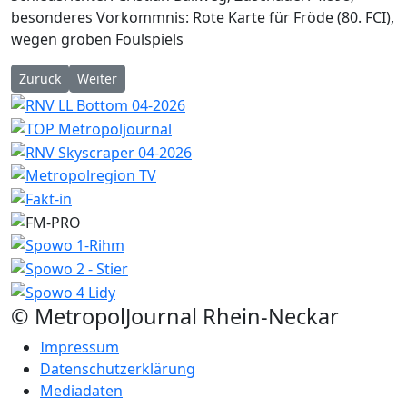
besonderes Vorkommnis: Rote Karte für Fröde (80. FCI),
wegen groben Foulspiels
Vorheriger Beitrag: Mannheim: Noah Sarenren Bazee wechselt
Nächster Beitrag: Mannheim – Metropoljournal gratuli
Zurück
Weiter
© MetropolJournal Rhein-Neckar
Impressum
Datenschutzerklärung
Mediadaten