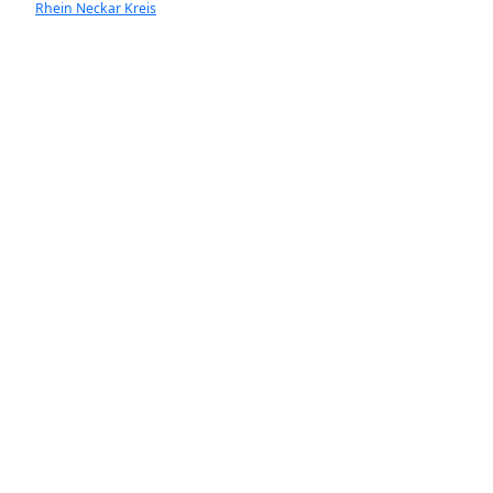
Rhein Neckar Kreis
Ladenburg
Walldorf
Heddesheim
Hockenheim
Neckargemünd
Ketsch
Rauenberg
Wiesloch
Dossnenheim
Plankstadt