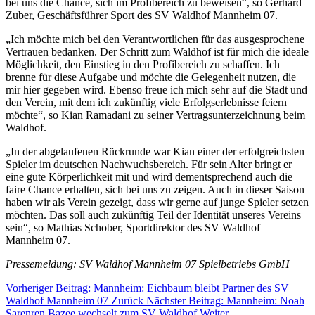
bei uns die Chance, sich im Profibereich zu beweisen“, so Gerhard
Zuber, Geschäftsführer Sport des SV Waldhof Mannheim 07.
„Ich möchte mich bei den Verantwortlichen für das ausgesprochene
Vertrauen bedanken. Der Schritt zum Waldhof ist für mich die ideale
Möglichkeit, den Einstieg in den Profibereich zu schaffen. Ich
brenne für diese Aufgabe und möchte die Gelegenheit nutzen, die
mir hier gegeben wird. Ebenso freue ich mich sehr auf die Stadt und
den Verein, mit dem ich zukünftig viele Erfolgserlebnisse feiern
möchte“, so Kian Ramadani zu seiner Vertragsunterzeichnung beim
Waldhof.
„In der abgelaufenen Rückrunde war Kian einer der erfolgreichsten
Spieler im deutschen Nachwuchsbereich. Für sein Alter bringt er
eine gute Körperlichkeit mit und wird dementsprechend auch die
faire Chance erhalten, sich bei uns zu zeigen. Auch in dieser Saison
haben wir als Verein gezeigt, dass wir gerne auf junge Spieler setzen
möchten. Das soll auch zukünftig Teil der Identität unseres Vereins
sein“, so Mathias Schober, Sportdirektor des SV Waldhof
Mannheim 07.
Pressemeldung: SV Waldhof Mannheim 07 Spielbetriebs GmbH
Vorheriger Beitrag: Mannheim: Eichbaum bleibt Partner des SV
Waldhof Mannheim 07
Zurück
Nächster Beitrag: Mannheim: Noah
Sarenren Bazee wechselt zum SV Waldhof
Weiter