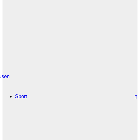
usen
Sport