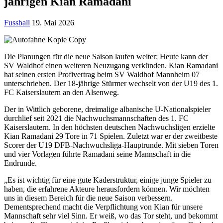
jährigen Kian Ramadani
Fussball
19. Mai 2026
Die Planungen für die neue Saison laufen weiter: Heute kann der
SV Waldhof einen weiteren Neuzugang verkünden. Kian Ramadani
hat seinen ersten Profivertrag beim SV Waldhof Mannheim 07
unterschrieben. Der 18-jährige Stürmer wechselt von der U19 des 1.
FC Kaiserslautern an den Alsenweg.
Der in Wittlich geborene, dreimalige albanische U-Nationalspieler
durchlief seit 2021 die Nachwuchsmannschaften des 1. FC
Kaiserslautern. In den höchsten deutschen Nachwuchsligen erzielte
Kian Ramadani 29 Tore in 71 Spielen. Zuletzt war er der zweitbeste
Scorer der U19 DFB-Nachwuchsliga-Hauptrunde. Mit sieben Toren
und vier Vorlagen führte Ramadani seine Mannschaft in die
Endrunde.
„Es ist wichtig für eine gute Kaderstruktur, einige junge Spieler zu
haben, die erfahrene Akteure herausfordern können. Wir möchten
uns in diesem Bereich für die neue Saison verbessern.
Dementsprechend macht die Verpflichtung von Kian für unsere
Mannschaft sehr viel Sinn. Er weiß, wo das Tor steht, und bekommt