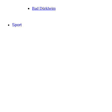
Bad Dürkheim
Sport
Fußball
Handball
Sonstige
Eishockey