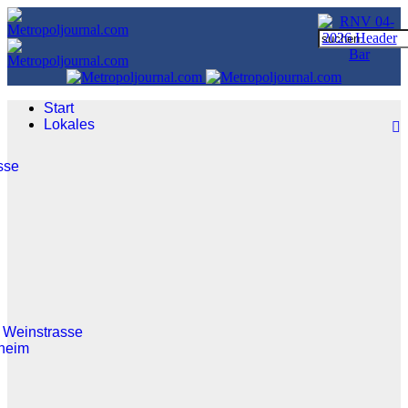
Start
Lokales
sse
 Weinstrasse
heim