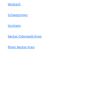
Mosbach
Schwetzingen
Sinsheim
Neckar-Odenwald-Kreis
Rhein Neckar Kreis
Ladenburg
Walldorf
Heddesheim
Hockenheim
Neckargemünd