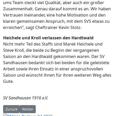
ums Team steckt viel Qualität, aber auch ein großer
Zusammenhalt. Genau darauf kommt es an. Wir haben
Vertrauen ineinander, eine hohe Motivation und den
klaren gemeinsamen Anspruch, mit dem SVS etwas zu
erreichen“, sagt Cheftrainer Kevin Stotz.
Heichele und Kroll verlassen den Hardtwald
Nicht mehr Teil des Staffs sind Marek Heichele und
Steve Kroll, die beide zu Beginn der vergangenen
Saison an den Hardtwald gekommen waren. Der SV
Sandhausen bedankt sich bei beiden für die geleistete
Arbeit sowie ihren Einsatz in einer anspruchsvollen
Saison und wünscht ihnen für ihren weiteren Weg alles
Gute.
SV Sandhausen 1916 e.V.
Vorheriger Beitrag: Mario Vrančić wird neuer Sportdirektor d
Nächster Beitrag: Mannheim: Yannis Hör kehrt zum S
Zurück
Weiter