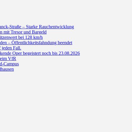
anck-Straße – Starke Rauchentwicklung
n mit Tresor und Bargeld
itzenwert bei 128 km/h
den – Öffentlichkeitsfahndung beendet
jeden Fall.
de Oper begeistert noch bis 23.08.2026
beim VfR
ald-Campus
dhausen