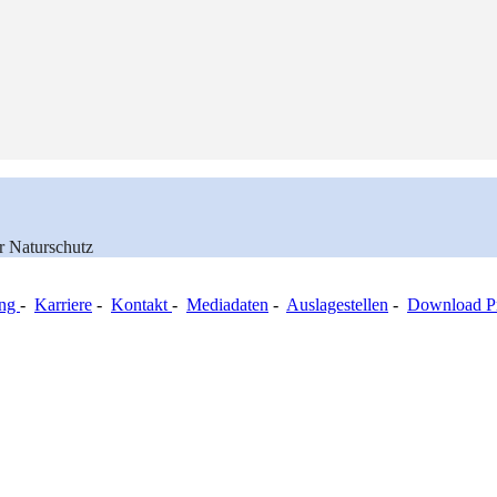
ür Naturschutz
ung
-
Karriere
-
Kontakt
-
Mediadaten
-
Auslagestellen
-
Download Pr