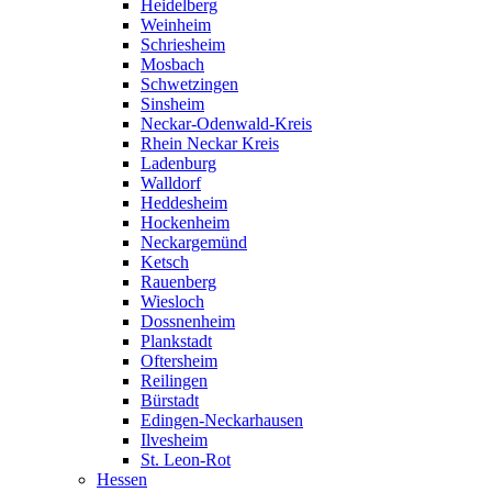
Heidelberg
Weinheim
Schriesheim
Mosbach
Schwetzingen
Sinsheim
Neckar-Odenwald-Kreis
Rhein Neckar Kreis
Ladenburg
Walldorf
Heddesheim
Hockenheim
Neckargemünd
Ketsch
Rauenberg
Wiesloch
Dossnenheim
Plankstadt
Oftersheim
Reilingen
Bürstadt
Edingen-Neckarhausen
Ilvesheim
St. Leon-Rot
Hessen