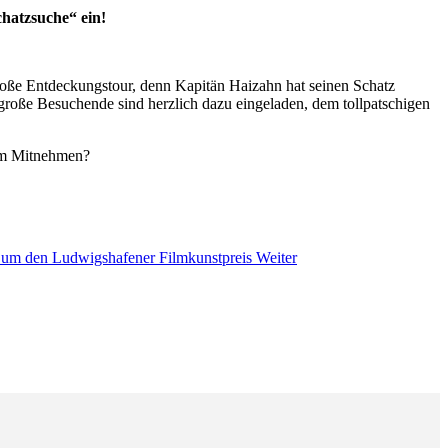
chatzsuche“ ein!
roße Entdeckungstour, denn Kapitän Haizahn hat seinen Schatz
d große Besuchende sind herzlich dazu eingeladen, dem tollpatschigen
zum Mitnehmen?
b um den Ludwigshafener Filmkunstpreis
Weiter