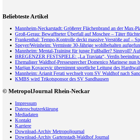
Beliebteste Artikel
Mannheim-Neckarstadt: Größerer Flächenbrand an der Max-Pl
Groß-Gerau: Bewaffneter Überfall auf Moschee – Täter flüchte
Frankenthal: Tempo-Kontrolle deckt massive Verstöße auf – Sp
Speyer/Weinheim: Vermisste 30-Jährige wohlbehalten aufgefun
Mannheim: Mental-Training für junge Fußballer? Sinnvoll? Auf 
BREGENZER FESTSPIELE: „La Traviata“, Verdis beeindrucken
Ehemaliger Waldhof-Pressesprecher Domenico Marinese nun 
Marijan Kovacevic übernimmt sportliche Leitung des Hardtw
Mannheim: Arianit Ferati wechselt vom SV Waldhof nach San
KMBS wird Trikotsponsor des SV Sandhausen
© MetropolJournal Rhein-Neckar
Impressum
Datenschutzerklärung
Mediadaten
Kontakt
Karriere
Download-Archiv Metropoljournal
Download-Archiv Gartenstadt-Waldhof Journal