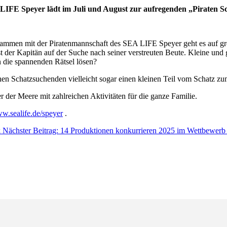
 LIFE Speyer lädt im Juli und August zur aufregenden „Piraten S
usammen mit der Piratenmannschaft des SEA LIFE Speyer geht es auf g
ist der Kapitän auf der Suche nach seiner verstreuten Beute. Kleine un
n die spannenden Rätsel lösen?
ichen Schatzsuchenden vielleicht sogar einen kleinen Teil vom Schatz 
 der Meere mit zahlreichen Aktivitäten für die ganze Familie.
w.sealife.de/speyer
.
k
Nächster Beitrag: 14 Produktionen konkurrieren 2025 im Wettbewer