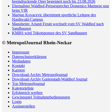
beeindruckende Oper begeistert noch bis 23.08.2026
Ehemaliger Waldhof-Pressesprecher Domenico Marinese nun
beim VfR
Marijan Kovacevic übernimmt sportliche Leitung des
Hardtwald-Campus
Mannheim: Arianit Ferati wechselt vom SV Waldhof nach
Sandhausen
KMBS wird Trikotsponsor des SV Sandhausen
© MetropolJournal Rhein-Neckar
Impressum
Datenschutzerklärung
Mediadaten
Kontakt
Karriere
Download-Archiv Metropoljournal
Download-Archiv Gartenstadt-Waldhof Journal
Top Metropoljournal
Kategorieliste
Erfolgreich werben
Gewinnspiel Teilnahmebedingungen
Login
Auslagestellen