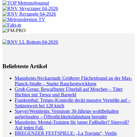
Beliebteste Artikel
Mannheim-Neckarstadt: Größerer Flächenbrand an der Max-
Planck-Straße – Starke Rauchentwicklung
Groß-Gerau: Bewaffneter Überfall auf Moschee – Täter
flüchten mit Tresor und Bargeld
Frankenthal: Tempo-Kontrolle deckt massive Verstöße auf –
Spitzenwert bei 128 km/h
Speyer/Weinheim: Vermisste 30-Jährige wohlbehalten
aufgefunden – Öffentlichkeitsfahndung beendet
Mannheim: Mental-Training für junge Fußballer? Sinnvoll?
Auf jeden Fall.
BREGENZER FESTSPIELE: „La Traviata“, Verdis