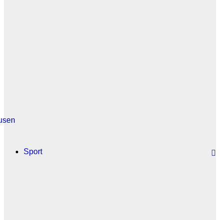
usen
Sport