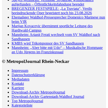
aufgefunden – Öffentlichkeitsfahndung beendet
BREGENZER FESTSPIELE: „La Traviata“, Verdis
beeindruckende Oper begeistert noch bis 23.08.2026
Ehemaliger Waldhof-Pressesprecher Domenico Marinese nun
beim VfR
Marijan Kovacevic übernimmt sportliche Leitung des
Hardtwald-Campus
Mannheim: Arianit Ferati wechselt vom SV Waldhof nach
Sandhausen
KMBS wird Trikotsponsor des SV Sandhausen
Mannheim: „Aber bitte mit Udo“ – Musikalische Hommage
an Udo Jürgens im Franziskussaal
© MetropolJournal Rhein-Neckar
Impressum
Datenschutzerklärung
Mediadaten
Kontakt
Karriere
Download-Archiv Metropoljournal
Download-Archiv Gartenstadt-Waldhof Journal
Top Metropoljournal
Kategorieliste