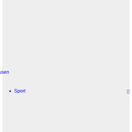
usen
Sport