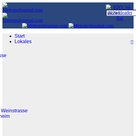
Start
Lokales
sse
 Weinstrasse
heim