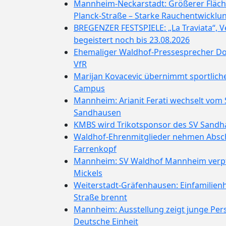
Mannheim-Neckarstadt: Größerer Fläch
Planck-Straße – Starke Rauchentwicklu
BREGENZER FESTSPIELE: „La Traviata“, 
begeistert noch bis 23.08.2026
Ehemaliger Waldhof-Pressesprecher D
VfR
Marijan Kovacevic übernimmt sportlich
Campus
Mannheim: Arianit Ferati wechselt vom
Sandhausen
KMBS wird Trikotsponsor des SV Sand
Waldhof-Ehrenmitglieder nehmen Absc
Farrenkopf
Mannheim: SV Waldhof Mannheim verpfl
Mickels
Weiterstadt-Gräfenhausen: Einfamilienh
Straße brennt
Mannheim: Ausstellung zeigt junge Pers
Deutsche Einheit