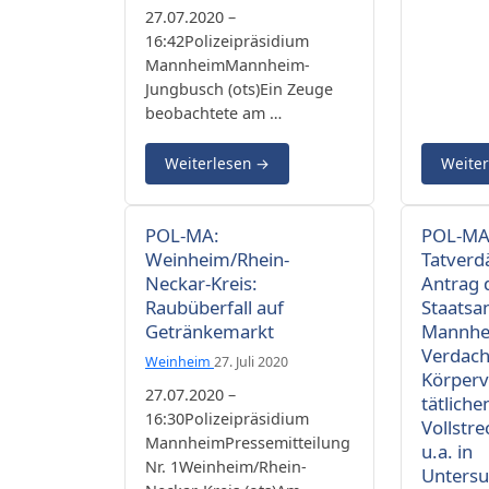
27.07.2020 –
16:42Polizeipräsidium
MannheimMannheim-
Jungbusch (ots)Ein Zeuge
beobachtete am …
Weiterlesen
→
Weite
POL-MA:
POL-MA:
Weinheim/Rhein-
Tatverd
Neckar-Kreis:
Antrag 
Raubüberfall auf
Staatsa
Getränkemarkt
Mannhe
Verdach
Weinheim
27. Juli 2020
Körperv
27.07.2020 –
tätliche
16:30Polizeipräsidium
Vollstr
MannheimPressemitteilung
u.a. in
Nr. 1Weinheim/Rhein-
Untersu