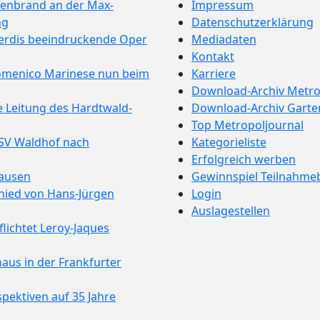
enbrand an der Max-
Impressum
ng
Datenschutzerklärung
Verdis beeindruckende Oper
Mediadaten
Kontakt
omenico Marinese nun beim
Karriere
Download-Archiv Metro
e Leitung des Hardtwald-
Download-Archiv Garte
Top Metropoljournal
 SV Waldhof nach
Kategorieliste
Erfolgreich werben
hausen
Gewinnspiel Teilnahm
hied von Hans-Jürgen
Login
Auslagestellen
ichtet Leroy-Jaques
aus in der Frankfurter
pektiven auf 35 Jahre