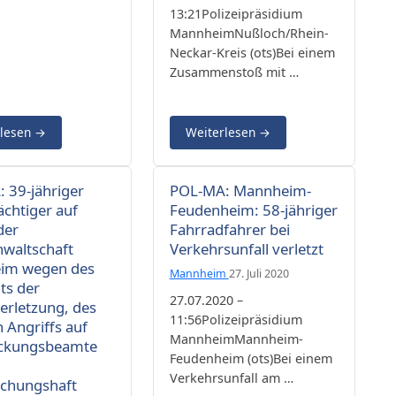
13:21Polizeipräsidium
MannheimNußloch/Rhein-
Neckar-Kreis (ots)Bei einem
Zusammenstoß mit …
rlesen
→
Weiterlesen
→
 39-jähriger
POL-MA: Mannheim-
ächtiger auf
Feudenheim: 58-jähriger
der
Fahrradfahrer bei
nwaltschaft
Verkehrsunfall verletzt
im wegen des
Mannheim
27. Juli 2020
ts der
27.07.2020 –
erletzung, des
11:56Polizeipräsidium
n Angriffs auf
MannheimMannheim-
eckungsbeamte
Feudenheim (ots)Bei einem
Verkehrsunfall am …
chungshaft