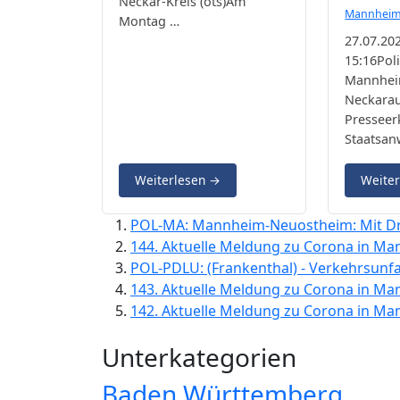
Neckar-Kreis (ots)Am
Mannhei
Montag …
27.07.20
15:16Pol
Mannhe
Neckara
Presseer
Staatsan
Weiterlesen
→
Weite
POL-MA: Mannheim-Neuostheim: Mit Dr
144. Aktuelle Meldung zu Corona in Ma
POL-PDLU: (Frankenthal) - Verkehrsunfa
143. Aktuelle Meldung zu Corona in Ma
142. Aktuelle Meldung zu Corona in Ma
Unterkategorien
Baden Württemberg