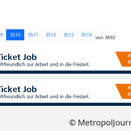
9
3510
3511
3512
3513
3514
Seite 3510 von 3692
© MetropolJour