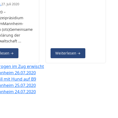
m
27. Juli 2020
20 –
izeipräsidium
imMannheim-
u (ots)Gemeinsame
klärung der
waltschaft …
rlesen
→
Weiterlesen
→
ogen im Zug erwischt
nnheim 26.07.2020
ll mit Hund auf B9
nnheim 25.07.2020
nnheim 24.07.2020