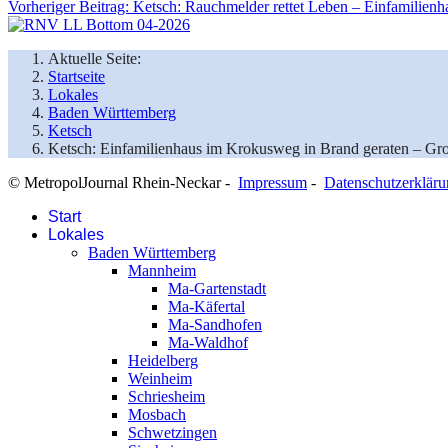
Vorheriger Beitrag: Ketsch: Rauchmelder rettet Leben – Einfamilien
Aktuelle Seite:
Startseite
Lokales
Baden Württemberg
Ketsch
Ketsch: Einfamilienhaus im Krokusweg in Brand geraten – Gro
© MetropolJournal Rhein-Neckar -
Impressum
-
Datenschutzerklär
Start
Lokales
Baden Württemberg
Mannheim
Ma-Gartenstadt
Ma-Käfertal
Ma-Sandhofen
Ma-Waldhof
Heidelberg
Weinheim
Schriesheim
Mosbach
Schwetzingen