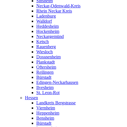
Sinsheim
Neckar-Odenwald-Kreis
Rhein Neckar Kreis
Ladenburg
Walldorf
Heddesheim
Hockenheim
Neckargemünd
Ketsch
Rauenberg
Wiesloch
Dossnenheim
Plankstadt
Oftersheim
Reilingen
Bürstadt
Edingen-Neckarhausen
Ilvesheim
St. Leon-Rot
Hessen
Landkreis Bergstrasse
Viernheim
Heppenheim
Bensheim
Bürstadt