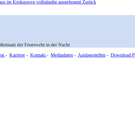
haus im Krokusweg vollständig ausgebrannt
Zurück
ßeinsatz der Feuerwehr in der Nacht
ung
-
Karriere
-
Kontakt
-
Mediadaten
-
Auslagestellen
-
Download Pr