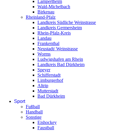
Lampertheim
Wald-Michelbach
Birkenau
Rheinland-Pfalz
Landkreis Südliche Weinstrasse
Landkreis Germersheim
Rhein-Pfalz-Kreis
Landau
Frankenthal
Neustadt/ Weinstrasse
Worms
Ludwigshafen am Rhein
Landkreis Bad Dürkheim
Speyer
Schifferstadt
Limburgerhof
Altrip
Mutterstadt
Bad Dürkheim
Sport
Fußball
Handball
Sonstige
Eishockey
Faustball