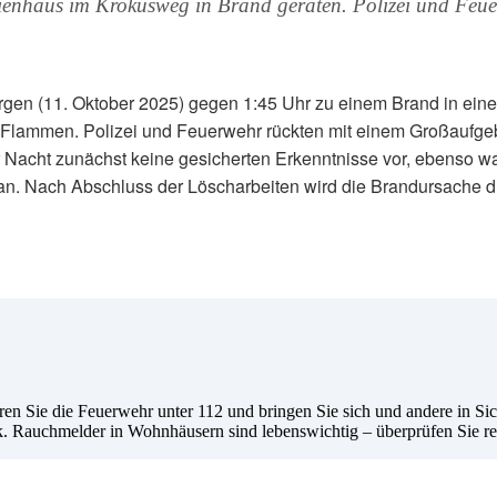
lienhaus im Krokusweg in Brand geraten. Polizei und Feue
en (11. Oktober 2025) gegen 1:45 Uhr zu einem Brand in ein
in Flammen. Polizei und Feuerwehr rückten mit einem Großaufge
Nacht zunächst keine gesicherten Erkenntnisse vor, ebenso war
n. Nach Abschluss der Löscharbeiten wird die Brandursache durch
en Sie die Feuerwehr unter 112 und bringen Sie sich und andere in Si
ck. Rauchmelder in Wohnhäusern sind lebenswichtig – überprüfen Sie r