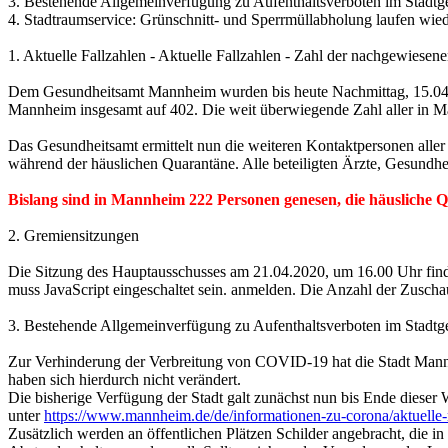
3. Bestehende Allgemeinverfügung zu Aufenthaltsverboten im Stadtge
4. Stadtraumservice: Grünschnitt- und Sperrmüllabholung laufen wie
1. Aktuelle Fallzahlen - Aktuelle Fallzahlen - Zahl der nachgewiesen
Dem Gesundheitsamt Mannheim wurden bis heute Nachmittag, 15.04.202
Mannheim insgesamt auf 402. Die weit überwiegende Zahl aller in Ma
Das Gesundheitsamt ermittelt nun die weiteren Kontaktpersonen aller
während der häuslichen Quarantäne. Alle beteiligten Ärzte, Gesun
Bislang sind in Mannheim 222 Personen genesen, die häusliche 
2. Gremiensitzungen
Die Sitzung des Hauptausschusses am 21.04.2020, um 16.00 Uhr finde
muss JavaScript eingeschaltet sein.
anmelden. Die Anzahl der Zuschaue
3. Bestehende Allgemeinverfügung zu Aufenthaltsverboten im Stadtge
Zur Verhinderung der Verbreitung von COVID-19 hat die Stadt Mannhe
haben sich hierdurch nicht verändert.
Die bisherige Verfügung der Stadt galt zunächst nun bis Ende diese
unter
https://www.mannheim.de/de/informationen-zu-corona/aktuelle-r
Zusätzlich werden an öffentlichen Plätzen Schilder angebracht, die 