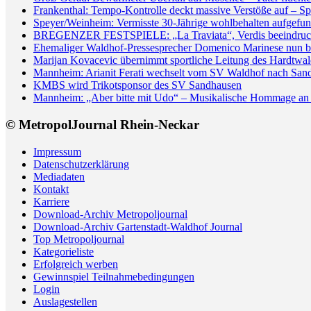
Frankenthal: Tempo-Kontrolle deckt massive Verstöße auf – Sp
Speyer/Weinheim: Vermisste 30-Jährige wohlbehalten aufgefun
BREGENZER FESTSPIELE: „La Traviata“, Verdis beeindrucken
Ehemaliger Waldhof-Pressesprecher Domenico Marinese nun 
Marijan Kovacevic übernimmt sportliche Leitung des Hardtw
Mannheim: Arianit Ferati wechselt vom SV Waldhof nach San
KMBS wird Trikotsponsor des SV Sandhausen
Mannheim: „Aber bitte mit Udo“ – Musikalische Hommage an 
© MetropolJournal Rhein-Neckar
Impressum
Datenschutzerklärung
Mediadaten
Kontakt
Karriere
Download-Archiv Metropoljournal
Download-Archiv Gartenstadt-Waldhof Journal
Top Metropoljournal
Kategorieliste
Erfolgreich werben
Gewinnspiel Teilnahmebedingungen
Login
Auslagestellen