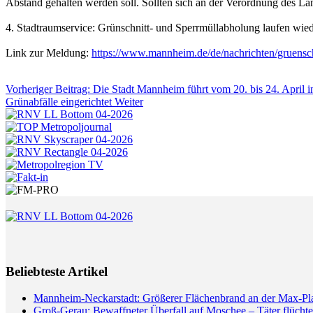
Abstand gehalten werden soll. Sollten sich an der Verordnung des 
4. Stadtraumservice: Grünschnitt- und Sperrmüllabholung laufen wie
Link zur Meldung:
https://www.mannheim.de/de/nachrichten/gruensch
Vorheriger Beitrag: Die Stadt Mannheim führt vom 20. bis 24. April 
Grünabfälle eingerichtet
Weiter
Beliebteste Artikel
Mannheim-Neckarstadt: Größerer Flächenbrand an der Max-Pl
Groß-Gerau: Bewaffneter Überfall auf Moschee – Täter flüchte