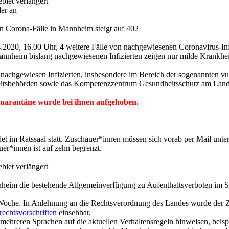
biet verlängert
der an
en Corona-Fälle in Mannheim steigt auf 402
0, 16.00 Uhr, 4 weitere Fälle von nachgewiesenen Coronavirus-Infekt
nnheim bislang nachgewiesenen Infizierten zeigen nur milde Krankhei
 nachgewiesen Infizierten, insbesondere im Bereich der sogenannten vu
dheitsbehörden sowie das Kompetenzzentrum Gesundheitsschutz am Lan
Quarantäne wurde bei ihnen aufgehoben.
t im Ratssaal statt. Zuschauer*innen müssen sich vorab per Mail unte
r*innen ist auf zehn begrenzt.
biet verlängert
im die bestehende Allgemeinverfügung zu Aufenthaltsverboten im Stadt
r Woche. In Anlehnung an die Rechtsverordnung des Landes wurde der Z
echtsvorschriften
einsehbar.
in mehreren Sprachen auf die aktuellen Verhaltensregeln hinweisen, be