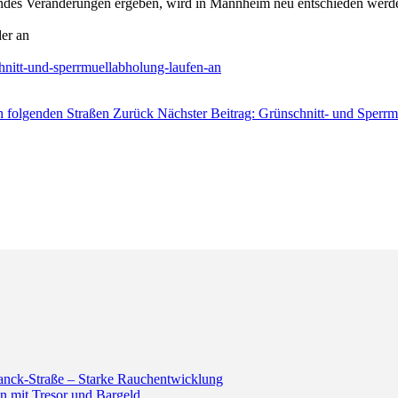
Landes Veränderungen ergeben, wird in Mannheim neu entschieden werd
der an
nitt-und-sperrmuellabholung-laufen-an
in folgenden Straßen
Zurück
Nächster Beitrag: Grünschnitt- und Sperrmü
anck-Straße – Starke Rauchentwicklung
n mit Tresor und Bargeld