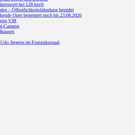
itzenwert bei 128 km/h
den – Öffentlichkeitsfahndung beendet
de Oper begeistert noch bis 23.08.2026
beim VfR
ald-Campus
dhausen
Udo Jürgens im Franziskussaal