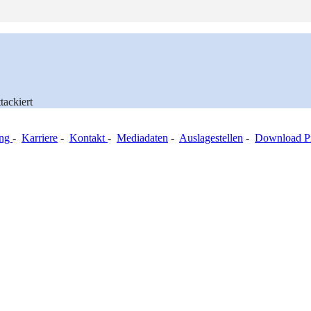
ackiert
ung
-
Karriere
-
Kontakt
-
Mediadaten
-
Auslagestellen
-
Download Pr