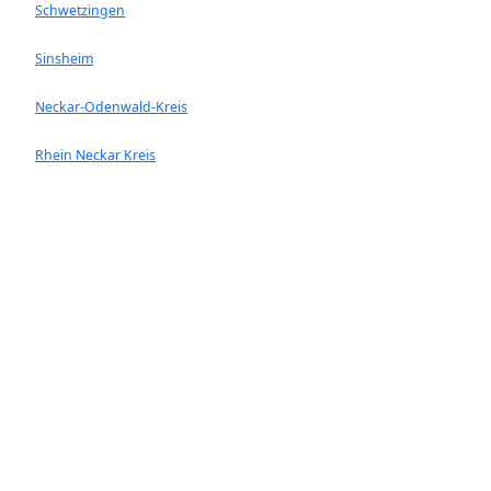
Schwetzingen
Sinsheim
Neckar-Odenwald-Kreis
Rhein Neckar Kreis
Ladenburg
Walldorf
Heddesheim
Hockenheim
Neckargemünd
Ketsch