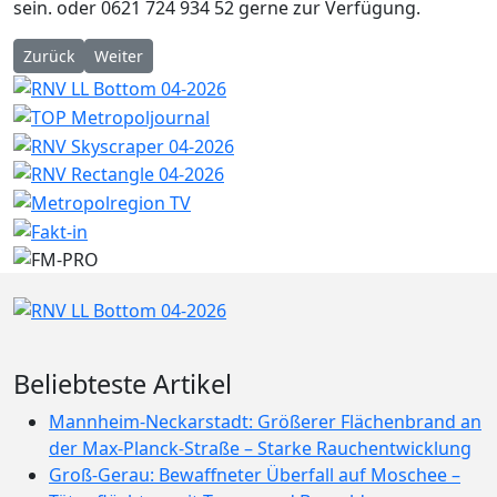
sein.
oder 0621 724 934 52 gerne zur Verfügung.
Vorheriger Beitrag: 43. Aktuelle Meldung zu Corona
Nächster Beitrag: 42. Aktuelle Meldung zu Corona
Zurück
Weiter
Beliebteste Artikel
Mannheim-Neckarstadt: Größerer Flächenbrand an
der Max-Planck-Straße – Starke Rauchentwicklung
Groß-Gerau: Bewaffneter Überfall auf Moschee –