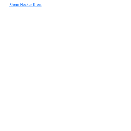
Rhein Neckar Kreis
Ladenburg
Walldorf
Heddesheim
Hockenheim
Neckargemünd
Ketsch
Rauenberg
Wiesloch
Dossnenheim