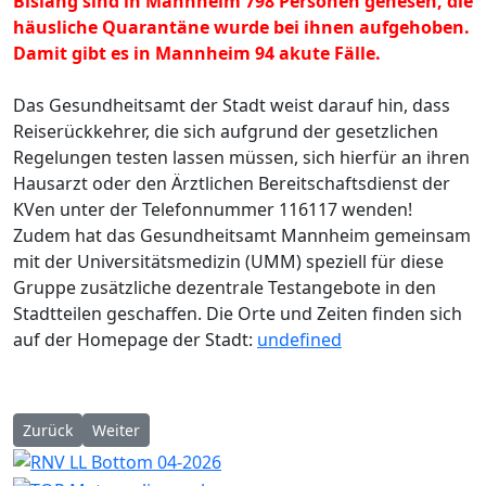
Bislang sind in Mannheim 798 Personen genesen, die
häusliche Quarantäne wurde bei ihnen aufgehoben.
Damit gibt es in Mannheim 94 akute Fälle.
Das Gesundheitsamt der Stadt weist darauf hin, dass
Reiserückkehrer, die sich aufgrund der gesetzlichen
Regelungen testen lassen müssen, sich hierfür an ihren
Hausarzt oder den Ärztlichen Bereitschaftsdienst der
KVen unter der Telefonnummer 116117 wenden!
Zudem hat das Gesundheitsamt Mannheim gemeinsam
mit der Universitätsmedizin (UMM) speziell für diese
Gruppe zusätzliche dezentrale Testangebote in den
Stadtteilen geschaffen. Die Orte und Zeiten finden sich
auf der Homepage der Stadt:
undefined
Vorheriger Beitrag: 193. Aktuelle Meldung zu Corona in Mannh
Nächster Beitrag: „Fun & Food“ am Samstag, den 12.0
Zurück
Weiter