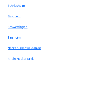
Schriesheim
Mosbach
Schwetzingen
Sinsheim
Neckar-Odenwald-Kreis
Rhein Neckar Kreis
Ladenburg
Walldorf
Heddesheim
Hockenheim