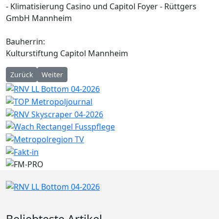
- Klimatisierung Casino und Capitol Foyer - Rüttgers
GmbH Mannheim
Bauherrin:
Kulturstiftung Capitol Mannheim
Vorheriger Beitrag: Handyparken: Parkgebühren können künftig
Nächster Beitrag: Der Lockdown und die Folgen für V
Zurück
Weiter