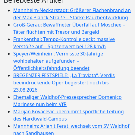
Beliebteste Artikel
Mannheim-Neckarstadt: Größerer Flächenbrand an
der Max-Planck-Straße – Starke Rauchentwicklung
Groß-Gerau: Bewaffneter Überfall auf Moschee –
Täter flüchten mit Tresor und Bargeld
Frankenthal: Tempo-Kontrolle deckt massive
Verstöße auf – Spitzenwert bei 128 km/h
Speyer/Weinheim: Vermisste 30-Jährige
wohlbehalten aufgefunden –
Öffentlichkeitsfahndung beendet
BREGENZER FESTSPIELE: „La Traviata“, Verdis
beeindruckende Oper begeistert noch bis
23.08.2026
Ehemaliger Waldhof-Pressesprecher Domenico
Marinese nun beim VfR
Marijan Kovacevic übernimmt sportliche Leitung
des Hardtwald-Campus
Mannheim: Arianit Ferati wechselt vom SV Waldhof
nach Sandhausen