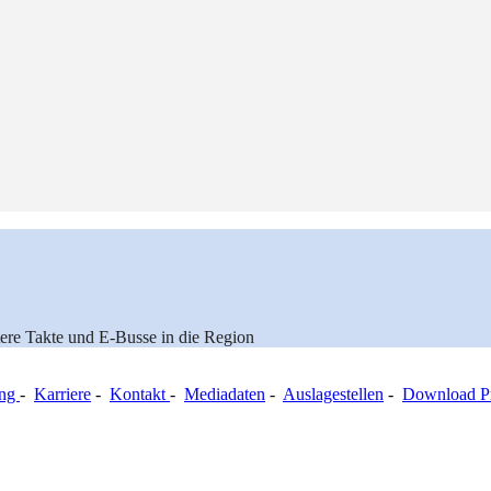
tere Takte und E-Busse in die Region
ung
-
Karriere
-
Kontakt
-
Mediadaten
-
Auslagestellen
-
Download Pr