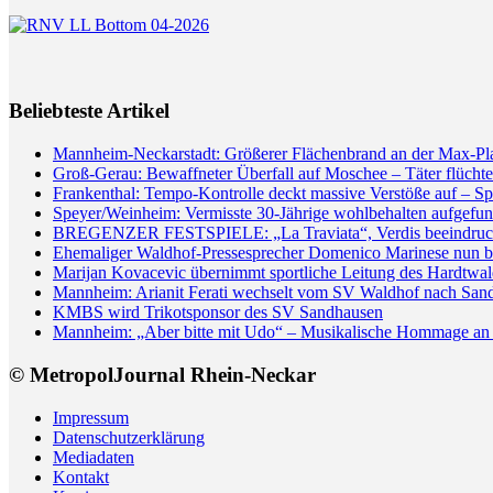
Beliebteste Artikel
Mannheim-Neckarstadt: Größerer Flächenbrand an der Max-Pl
Groß-Gerau: Bewaffneter Überfall auf Moschee – Täter flüchte
Frankenthal: Tempo-Kontrolle deckt massive Verstöße auf – Sp
Speyer/Weinheim: Vermisste 30-Jährige wohlbehalten aufgefun
BREGENZER FESTSPIELE: „La Traviata“, Verdis beeindrucken
Ehemaliger Waldhof-Pressesprecher Domenico Marinese nun 
Marijan Kovacevic übernimmt sportliche Leitung des Hardtw
Mannheim: Arianit Ferati wechselt vom SV Waldhof nach San
KMBS wird Trikotsponsor des SV Sandhausen
Mannheim: „Aber bitte mit Udo“ – Musikalische Hommage an 
© MetropolJournal Rhein-Neckar
Impressum
Datenschutzerklärung
Mediadaten
Kontakt