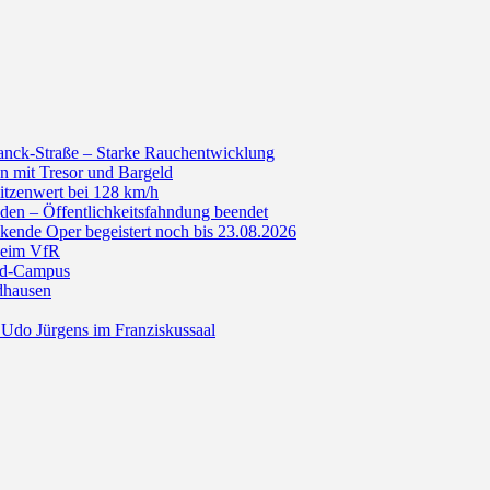
anck-Straße – Starke Rauchentwicklung
n mit Tresor und Bargeld
itzenwert bei 128 km/h
den – Öffentlichkeitsfahndung beendet
de Oper begeistert noch bis 23.08.2026
beim VfR
ald-Campus
dhausen
Udo Jürgens im Franziskussaal