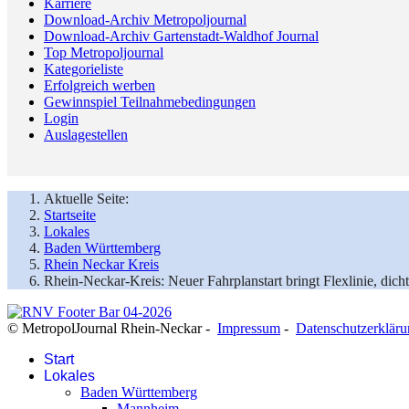
Karriere
Download-Archiv Metropoljournal
Download-Archiv Gartenstadt-Waldhof Journal
Top Metropoljournal
Kategorieliste
Erfolgreich werben
Gewinnspiel Teilnahmebedingungen
Login
Auslagestellen
Aktuelle Seite:
Startseite
Lokales
Baden Württemberg
Rhein Neckar Kreis
Rhein-Neckar-Kreis: Neuer Fahrplanstart bringt Flexlinie, dich
© MetropolJournal Rhein-Neckar -
Impressum
-
Datenschutzerklär
Start
Lokales
Baden Württemberg
Mannheim