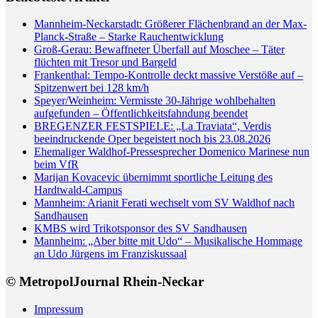
Mannheim-Neckarstadt: Größerer Flächenbrand an der Max-
Planck-Straße – Starke Rauchentwicklung
Groß-Gerau: Bewaffneter Überfall auf Moschee – Täter
flüchten mit Tresor und Bargeld
Frankenthal: Tempo-Kontrolle deckt massive Verstöße auf –
Spitzenwert bei 128 km/h
Speyer/Weinheim: Vermisste 30-Jährige wohlbehalten
aufgefunden – Öffentlichkeitsfahndung beendet
BREGENZER FESTSPIELE: „La Traviata“, Verdis
beeindruckende Oper begeistert noch bis 23.08.2026
Ehemaliger Waldhof-Pressesprecher Domenico Marinese nun
beim VfR
Marijan Kovacevic übernimmt sportliche Leitung des
Hardtwald-Campus
Mannheim: Arianit Ferati wechselt vom SV Waldhof nach
Sandhausen
KMBS wird Trikotsponsor des SV Sandhausen
Mannheim: „Aber bitte mit Udo“ – Musikalische Hommage
an Udo Jürgens im Franziskussaal
© MetropolJournal Rhein-Neckar
Impressum