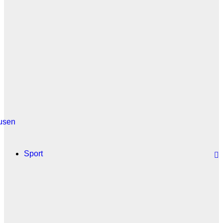
usen
Sport