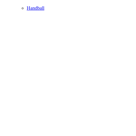
Handball
Sonstige
Eishockey
Faustball
Ratgeber
Essen & Trinken