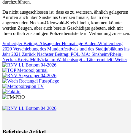
durchzuführen.
Da nicht ausgeschlossen ist, dass es zu weiteren, ähnlich gelagerten
Anrufen auch über Sinsheims Grenzen hinaus, bis in den
angrenzenden Neckar-Odenwald-Kreis hinein, kommen könnte,
werden Zeugen, aber auch bereits Geschädigte gebeten, sich mit
ihren örtlich zuständigen Polizeidienststelle in Verbindung zu setzen.
Vorheriger Beitrag: Absage der Heimattage Baden-Württemberg
2020 Verschiebung des Mundartfestivals und des Stadtjubiläums ins
Jahr 2021
Zurück
Nächster Beitrag: POL-MA: Sinsheim/Rhein-
Neckar-Kreis: Müllsäcke im Wald entsorgt - Täter ermittelt!
Weiter
Beliebteste Artikel