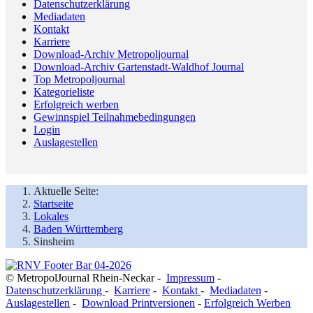
Datenschutzerklärung
Mediadaten
Kontakt
Karriere
Download-Archiv Metropoljournal
Download-Archiv Gartenstadt-Waldhof Journal
Top Metropoljournal
Kategorieliste
Erfolgreich werben
Gewinnspiel Teilnahmebedingungen
Login
Auslagestellen
Aktuelle Seite:
Startseite
Lokales
Baden Württemberg
Sinsheim
© MetropolJournal Rhein-Neckar -
Impressum
-
Datenschutzerklärung
-
Karriere
-
Kontakt
-
Mediadaten
-
Auslagestellen
-
Download Printversionen
-
Erfolgreich Werben