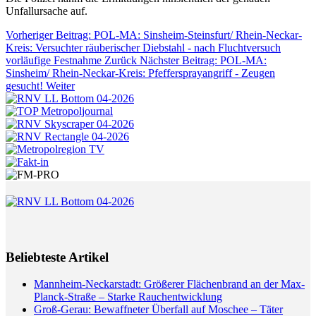
Unfallursache auf.
Vorheriger Beitrag: POL-MA: Sinsheim-Steinsfurt/ Rhein-Neckar-
Kreis: Versuchter räuberischer Diebstahl - nach Fluchtversuch
vorläufige Festnahme
Zurück
Nächster Beitrag: POL-MA:
Sinsheim/ Rhein-Neckar-Kreis: Pfeffersprayangriff - Zeugen
gesucht!
Weiter
Beliebteste Artikel
Mannheim-Neckarstadt: Größerer Flächenbrand an der Max-
Planck-Straße – Starke Rauchentwicklung
Groß-Gerau: Bewaffneter Überfall auf Moschee – Täter