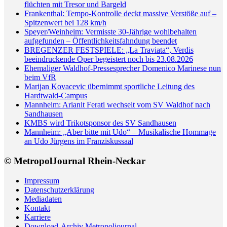
flüchten mit Tresor und Bargeld
Frankenthal: Tempo-Kontrolle deckt massive Verstöße auf –
Spitzenwert bei 128 km/h
Speyer/Weinheim: Vermisste 30-Jährige wohlbehalten
aufgefunden – Öffentlichkeitsfahndung beendet
BREGENZER FESTSPIELE: „La Traviata“, Verdis
beeindruckende Oper begeistert noch bis 23.08.2026
Ehemaliger Waldhof-Pressesprecher Domenico Marinese nun
beim VfR
Marijan Kovacevic übernimmt sportliche Leitung des
Hardtwald-Campus
Mannheim: Arianit Ferati wechselt vom SV Waldhof nach
Sandhausen
KMBS wird Trikotsponsor des SV Sandhausen
Mannheim: „Aber bitte mit Udo“ – Musikalische Hommage
an Udo Jürgens im Franziskussaal
© MetropolJournal Rhein-Neckar
Impressum
Datenschutzerklärung
Mediadaten
Kontakt
Karriere
Download-Archiv Metropoljournal