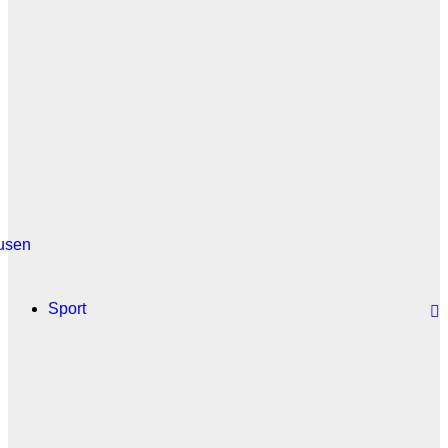
usen
Sport