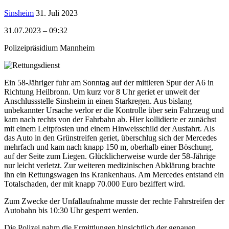
Sinsheim
31. Juli 2023
31.07.2023 – 09:32
Polizeipräsidium Mannheim
Ein 58-Jähriger fuhr am Sonntag auf der mittleren Spur der A6 in
Richtung Heilbronn. Um kurz vor 8 Uhr geriet er unweit der
Anschlussstelle Sinsheim in einen Starkregen. Aus bislang
unbekannter Ursache verlor er die Kontrolle über sein Fahrzeug und
kam nach rechts von der Fahrbahn ab. Hier kollidierte er zunächst
mit einem Leitpfosten und einem Hinweisschild der Ausfahrt. Als
das Auto in den Grünstreifen geriet, überschlug sich der Mercedes
mehrfach und kam nach knapp 150 m, oberhalb einer Böschung,
auf der Seite zum Liegen. Glücklicherweise wurde der 58-Jährige
nur leicht verletzt. Zur weiteren medizinischen Abklärung brachte
ihn ein Rettungswagen ins Krankenhaus. Am Mercedes entstand ein
Totalschaden, der mit knapp 70.000 Euro beziffert wird.
Zum Zwecke der Unfallaufnahme musste der rechte Fahrstreifen der
Autobahn bis 10:30 Uhr gesperrt werden.
Die Polizei nahm die Ermittlungen hinsichtlich der genauen