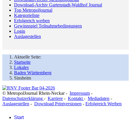
Download-Archiv Gartenstadt-Waldhof Journal
Top Metropoljournal
Kategorieliste
Erfolgreich werben
Gewinnspiel Teilnahmebedingungen
Login
Auslagestellen
Aktuelle Seite:
Startseite
Lokales
Baden Württemberg
Sinsheim
© MetropolJournal Rhein-Neckar -
Impressum
-
Datenschutzerklärung
-
Karriere
-
Kontakt
-
Mediadaten
-
Auslagestellen
-
Download Printversionen
-
Erfolgreich Werben
Start