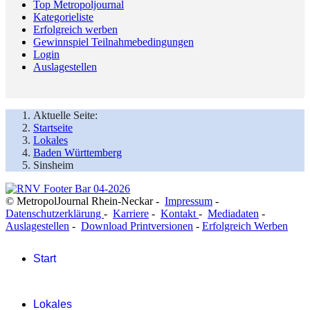
Top Metropoljournal
Kategorieliste
Erfolgreich werben
Gewinnspiel Teilnahmebedingungen
Login
Auslagestellen
Aktuelle Seite:
Startseite
Lokales
Baden Württemberg
Sinsheim
© MetropolJournal Rhein-Neckar -
Impressum
-
Datenschutzerklärung
-
Karriere
-
Kontakt
-
Mediadaten
-
Auslagestellen
-
Download Printversionen
-
Erfolgreich Werben
Start
Lokales