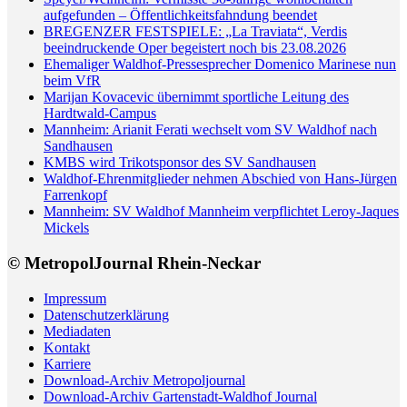
aufgefunden – Öffentlichkeitsfahndung beendet
BREGENZER FESTSPIELE: „La Traviata“, Verdis
beeindruckende Oper begeistert noch bis 23.08.2026
Ehemaliger Waldhof-Pressesprecher Domenico Marinese nun
beim VfR
Marijan Kovacevic übernimmt sportliche Leitung des
Hardtwald-Campus
Mannheim: Arianit Ferati wechselt vom SV Waldhof nach
Sandhausen
KMBS wird Trikotsponsor des SV Sandhausen
Waldhof-Ehrenmitglieder nehmen Abschied von Hans-Jürgen
Farrenkopf
Mannheim: SV Waldhof Mannheim verpflichtet Leroy-Jaques
Mickels
© MetropolJournal Rhein-Neckar
Impressum
Datenschutzerklärung
Mediadaten
Kontakt
Karriere
Download-Archiv Metropoljournal
Download-Archiv Gartenstadt-Waldhof Journal