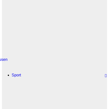
usen
Sport