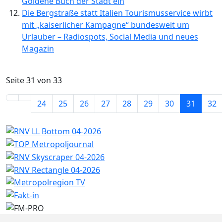
Goldene Buch der Stadt ein
Die Bergstraße statt Italien Tourismusservice wirbt
mit „kaiserlicher Kampagne“ bundesweit um
Urlauber – Radiospots, Social Media und neues
Magazin
Seite 31 von 33
24
25
26
27
28
29
30
31
32