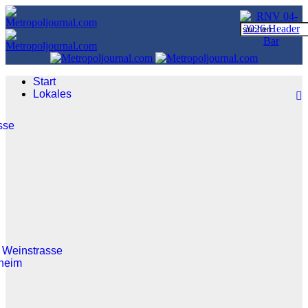
Start
Lokales
sse
 Weinstrasse
heim