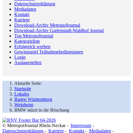
Datenschutzerklärung
Mediadaten
Kontakt
Karriere
Download-Archiv Metropoljournal
Download-Archiv Gartenstadt-Waldhof Journal
Top Metropoljournal
Kategorieliste
Erfolgreich werben
Gewinnspiel Teilnahmebedingungen
Login
Auslagestellen
Aktuelle Seite:
Startseite
Lokales
Baden Württemberg
Weinheim
BMW stürzt in die Böschung
© MetropolJournal Rhein-Neckar -
Impressum
-
Datenschutzerklärung
-
Karriere
-
Kontakt
-
Mediadaten
-