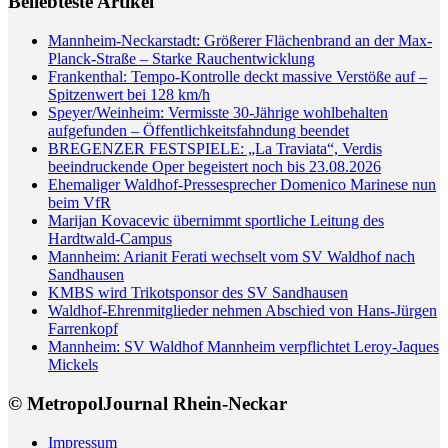
Beliebteste Artikel
Mannheim-Neckarstadt: Größerer Flächenbrand an der Max-
Planck-Straße – Starke Rauchentwicklung
Frankenthal: Tempo-Kontrolle deckt massive Verstöße auf –
Spitzenwert bei 128 km/h
Speyer/Weinheim: Vermisste 30-Jährige wohlbehalten
aufgefunden – Öffentlichkeitsfahndung beendet
BREGENZER FESTSPIELE: „La Traviata“, Verdis
beeindruckende Oper begeistert noch bis 23.08.2026
Ehemaliger Waldhof-Pressesprecher Domenico Marinese nun
beim VfR
Marijan Kovacevic übernimmt sportliche Leitung des
Hardtwald-Campus
Mannheim: Arianit Ferati wechselt vom SV Waldhof nach
Sandhausen
KMBS wird Trikotsponsor des SV Sandhausen
Waldhof-Ehrenmitglieder nehmen Abschied von Hans-Jürgen
Farrenkopf
Mannheim: SV Waldhof Mannheim verpflichtet Leroy-Jaques
Mickels
© MetropolJournal Rhein-Neckar
Impressum