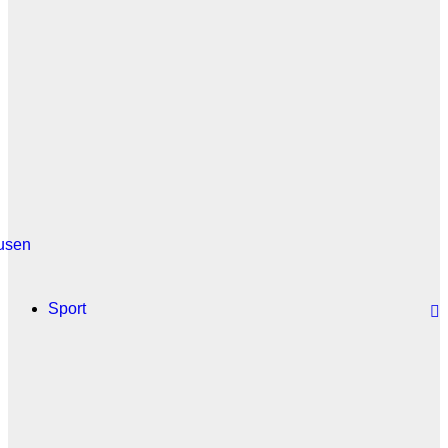
usen
Sport