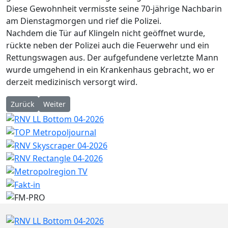
Diese Gewohnheit vermisste seine 70-jährige Nachbarin
am Dienstagmorgen und rief die Polizei.
Nachdem die Tür auf Klingeln nicht geöffnet wurde,
rückte neben der Polizei auch die Feuerwehr und ein
Rettungswagen aus. Der aufgefundene verletzte Mann
wurde umgehend in ein Krankenhaus gebracht, wo er
derzeit medizinisch versorgt wird.
Vorheriger Beitrag: POL-DA: Alsbach: Zivilfahndern geht gesuc
Nächster Beitrag: Höchst (ots) - Die Polizei in Höchs
Zurück
Weiter