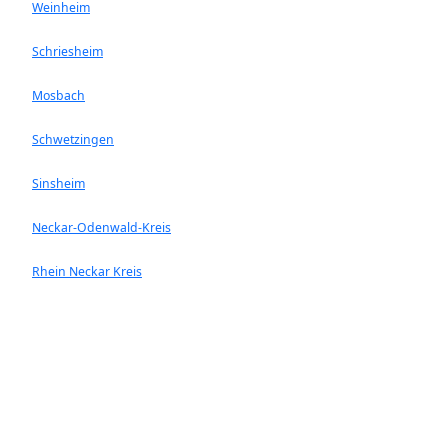
Weinheim
Schriesheim
Mosbach
Schwetzingen
Sinsheim
Neckar-Odenwald-Kreis
Rhein Neckar Kreis
Ladenburg
Walldorf
Heddesheim
Hockenheim