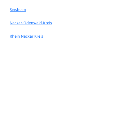
Sinsheim
Neckar-Odenwald-Kreis
Rhein Neckar Kreis
Ladenburg
Walldorf
Heddesheim
Hockenheim
Neckargemünd
Ketsch
Rauenberg