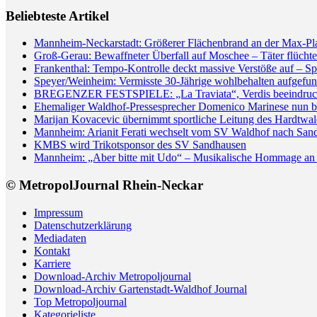
Beliebteste Artikel
Mannheim-Neckarstadt: Größerer Flächenbrand an der Max-Pl
Groß-Gerau: Bewaffneter Überfall auf Moschee – Täter flüchte
Frankenthal: Tempo-Kontrolle deckt massive Verstöße auf – Sp
Speyer/Weinheim: Vermisste 30-Jährige wohlbehalten aufgefun
BREGENZER FESTSPIELE: „La Traviata“, Verdis beeindrucken
Ehemaliger Waldhof-Pressesprecher Domenico Marinese nun 
Marijan Kovacevic übernimmt sportliche Leitung des Hardtw
Mannheim: Arianit Ferati wechselt vom SV Waldhof nach San
KMBS wird Trikotsponsor des SV Sandhausen
Mannheim: „Aber bitte mit Udo“ – Musikalische Hommage an 
© MetropolJournal Rhein-Neckar
Impressum
Datenschutzerklärung
Mediadaten
Kontakt
Karriere
Download-Archiv Metropoljournal
Download-Archiv Gartenstadt-Waldhof Journal
Top Metropoljournal
Kategorieliste