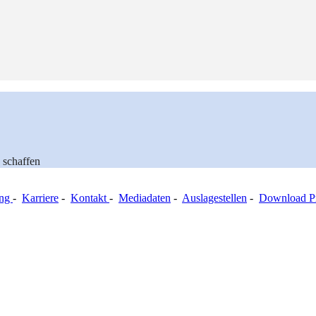
 schaffen
ung
-
Karriere
-
Kontakt
-
Mediadaten
-
Auslagestellen
-
Download Pr