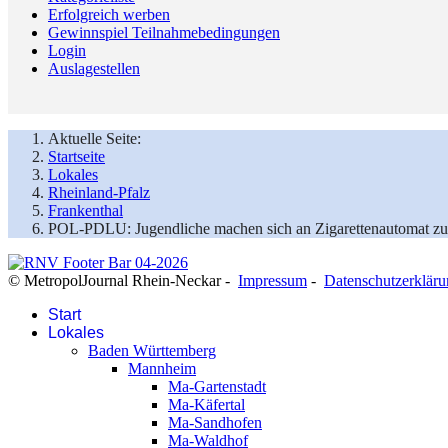
Erfolgreich werben
Gewinnspiel Teilnahmebedingungen
Login
Auslagestellen
Aktuelle Seite:
Startseite
Lokales
Rheinland-Pfalz
Frankenthal
POL-PDLU: Jugendliche machen sich an Zigarettenautomat zu
© MetropolJournal Rhein-Neckar -
Impressum
-
Datenschutzerklär
Start
Lokales
Baden Württemberg
Mannheim
Ma-Gartenstadt
Ma-Käfertal
Ma-Sandhofen
Ma-Waldhof