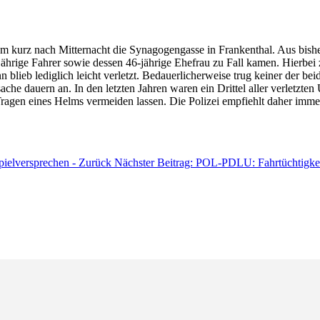
um kurz nach Mitternacht die Synagogengasse in Frankenthal. Aus bishe
jährige Fahrer sowie dessen 46-jährige Ehefrau zu Fall kamen. Hierbei 
ieb lediglich leicht verletzt. Bedauerlicherweise trug keiner der bei
che dauern an. In den letzten Jahren waren ein Drittel aller verletzten
ragen eines Helms vermeiden lassen. Die Polizei empfiehlt daher imm
ielversprechen -
Zurück
Nächster Beitrag: POL-PDLU: Fahrtüchtigkeit