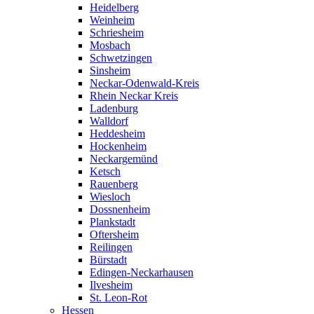
Heidelberg
Weinheim
Schriesheim
Mosbach
Schwetzingen
Sinsheim
Neckar-Odenwald-Kreis
Rhein Neckar Kreis
Ladenburg
Walldorf
Heddesheim
Hockenheim
Neckargemünd
Ketsch
Rauenberg
Wiesloch
Dossnenheim
Plankstadt
Oftersheim
Reilingen
Bürstadt
Edingen-Neckarhausen
Ilvesheim
St. Leon-Rot
Hessen