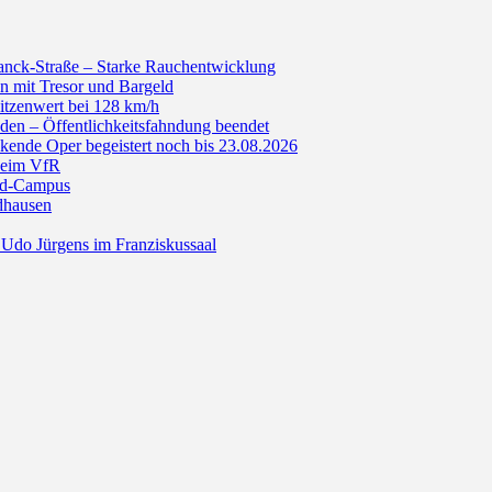
anck-Straße – Starke Rauchentwicklung
n mit Tresor und Bargeld
itzenwert bei 128 km/h
den – Öffentlichkeitsfahndung beendet
de Oper begeistert noch bis 23.08.2026
beim VfR
ald-Campus
dhausen
Udo Jürgens im Franziskussaal