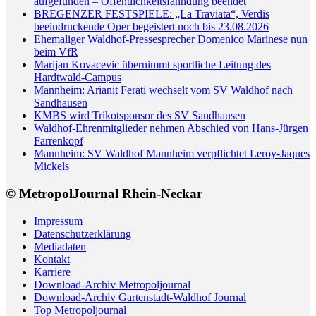
aufgefunden – Öffentlichkeitsfahndung beendet
BREGENZER FESTSPIELE: „La Traviata“, Verdis
beeindruckende Oper begeistert noch bis 23.08.2026
Ehemaliger Waldhof-Pressesprecher Domenico Marinese nun
beim VfR
Marijan Kovacevic übernimmt sportliche Leitung des
Hardtwald-Campus
Mannheim: Arianit Ferati wechselt vom SV Waldhof nach
Sandhausen
KMBS wird Trikotsponsor des SV Sandhausen
Waldhof-Ehrenmitglieder nehmen Abschied von Hans-Jürgen
Farrenkopf
Mannheim: SV Waldhof Mannheim verpflichtet Leroy-Jaques
Mickels
© MetropolJournal Rhein-Neckar
Impressum
Datenschutzerklärung
Mediadaten
Kontakt
Karriere
Download-Archiv Metropoljournal
Download-Archiv Gartenstadt-Waldhof Journal
Top Metropoljournal