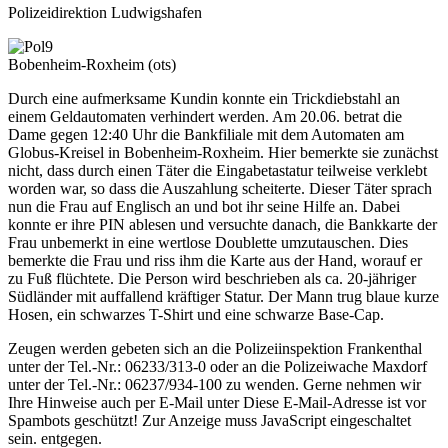
Polizeidirektion Ludwigshafen
Bobenheim-Roxheim (ots)
Durch eine aufmerksame Kundin konnte ein Trickdiebstahl an
einem Geldautomaten verhindert werden. Am 20.06. betrat die
Dame gegen 12:40 Uhr die Bankfiliale mit dem Automaten am
Globus-Kreisel in Bobenheim-Roxheim. Hier bemerkte sie zunächst
nicht, dass durch einen Täter die Eingabetastatur teilweise verklebt
worden war, so dass die Auszahlung scheiterte. Dieser Täter sprach
nun die Frau auf Englisch an und bot ihr seine Hilfe an. Dabei
konnte er ihre PIN ablesen und versuchte danach, die Bankkarte der
Frau unbemerkt in eine wertlose Doublette umzutauschen. Dies
bemerkte die Frau und riss ihm die Karte aus der Hand, worauf er
zu Fuß flüchtete. Die Person wird beschrieben als ca. 20-jähriger
Südländer mit auffallend kräftiger Statur. Der Mann trug blaue kurze
Hosen, ein schwarzes T-Shirt und eine schwarze Base-Cap.
Zeugen werden gebeten sich an die Polizeiinspektion Frankenthal
unter der Tel.-Nr.: 06233/313-0 oder an die Polizeiwache Maxdorf
unter der Tel.-Nr.: 06237/934-100 zu wenden. Gerne nehmen wir
Ihre Hinweise auch per E-Mail unter
Diese E-Mail-Adresse ist vor
Spambots geschützt! Zur Anzeige muss JavaScript eingeschaltet
sein.
entgegen.