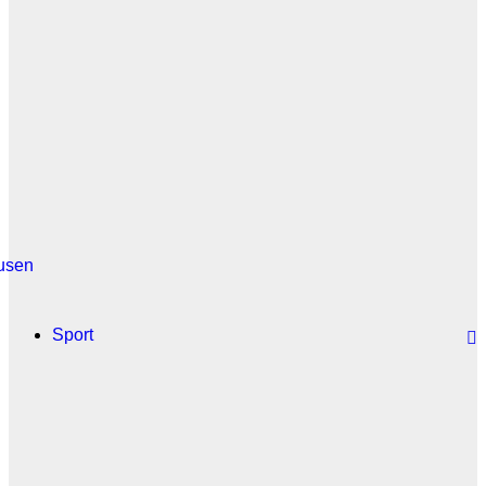
usen
Sport