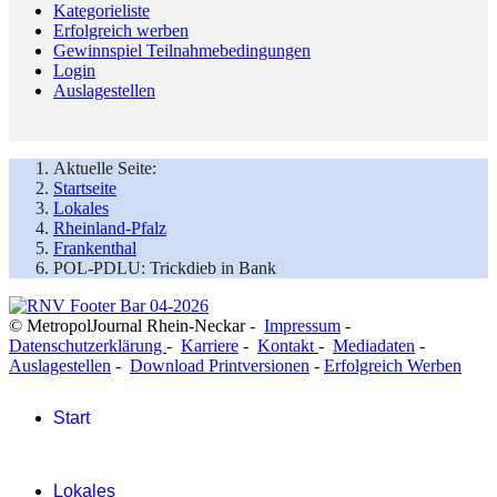
Kategorieliste
Erfolgreich werben
Gewinnspiel Teilnahmebedingungen
Login
Auslagestellen
Aktuelle Seite:
Startseite
Lokales
Rheinland-Pfalz
Frankenthal
POL-PDLU: Trickdieb in Bank
© MetropolJournal Rhein-Neckar -
Impressum
-
Datenschutzerklärung
-
Karriere
-
Kontakt
-
Mediadaten
-
Auslagestellen
-
Download Printversionen
-
Erfolgreich Werben
Start
Lokales