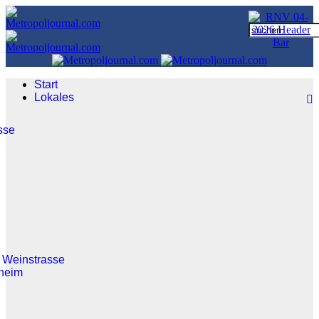
Start
Lokales
sse
 Weinstrasse
heim