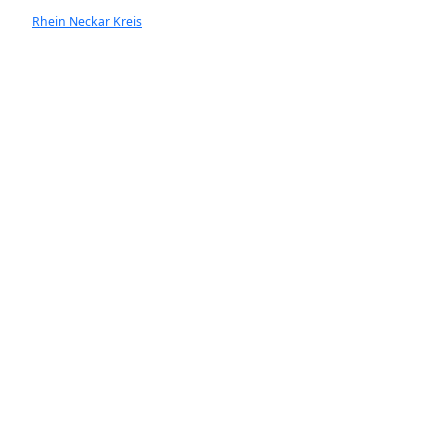
Rhein Neckar Kreis
Ladenburg
Walldorf
Heddesheim
Hockenheim
Neckargemünd
Ketsch
Rauenberg
Wiesloch
Dossnenheim