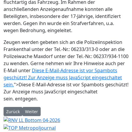
fluchtartig das Fahrzeug. Im Rahmen der
anschließenden Anzeigenaufnahme konnten alle
Beteiligten, insbesondere der 17-Jährige, identifiziert
werden. Gegen ihn wurde ein Strafverfahren, u.a.
wegen Bedrohung, eingeleitet.
Zeugen werden gebeten sich an die Polizeiinspektion
Frankenthal unter der Tel.-Nr.: 06233/313-0 oder an die
Polizeiwache Maxdorf unter der Tel.-Nr.: 06237/934-1100
zu wenden. Gerne nehmen wir Ihre Hinweise auch per
E-Mail unter
Diese E-Mail-Adresse ist vor Spambots
geschützt! Zur Anzeige muss JavaScript eingeschaltet
sein.
">
Diese E-Mail-Adresse ist vor Spambots geschützt!
Zur Anzeige muss JavaScript eingeschaltet
sein.
entgegen.
Vorheriger Beitrag: Taschendiebe in der Innenstadt unterwegs
Nächster Beitrag: Verkehrsunfall unter Alkohol- und 
Zurück
Weiter