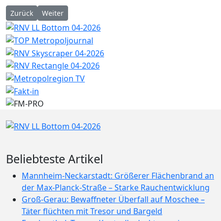
Vorheriger Beitrag: WO KUNST GANZJÄHRIG ÖFFENTLICH IST 
Nächster Beitrag: START|fest mit Entenrennen
Zurück
Weiter
Beliebteste Artikel
Mannheim-Neckarstadt: Größerer Flächenbrand an
der Max-Planck-Straße – Starke Rauchentwicklung
Groß-Gerau: Bewaffneter Überfall auf Moschee –
Täter flüchten mit Tresor und Bargeld