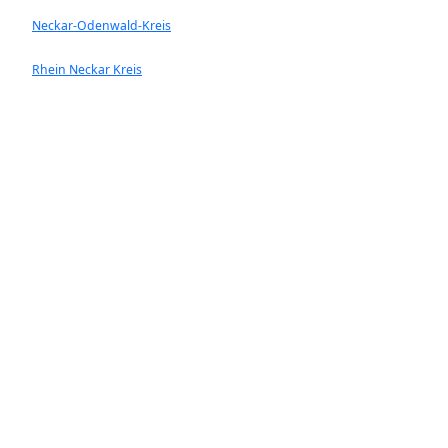
Neckar-Odenwald-Kreis
Rhein Neckar Kreis
Ladenburg
Walldorf
Heddesheim
Hockenheim
Neckargemünd
Ketsch
Rauenberg
Wiesloch