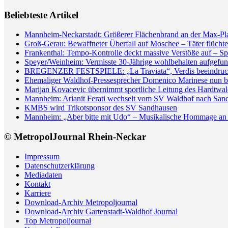
Beliebteste Artikel
Mannheim-Neckarstadt: Größerer Flächenbrand an der Max-Pl
Groß-Gerau: Bewaffneter Überfall auf Moschee – Täter flüchte
Frankenthal: Tempo-Kontrolle deckt massive Verstöße auf – Sp
Speyer/Weinheim: Vermisste 30-Jährige wohlbehalten aufgefun
BREGENZER FESTSPIELE: „La Traviata“, Verdis beeindrucken
Ehemaliger Waldhof-Pressesprecher Domenico Marinese nun 
Marijan Kovacevic übernimmt sportliche Leitung des Hardtw
Mannheim: Arianit Ferati wechselt vom SV Waldhof nach San
KMBS wird Trikotsponsor des SV Sandhausen
Mannheim: „Aber bitte mit Udo“ – Musikalische Hommage an 
© MetropolJournal Rhein-Neckar
Impressum
Datenschutzerklärung
Mediadaten
Kontakt
Karriere
Download-Archiv Metropoljournal
Download-Archiv Gartenstadt-Waldhof Journal
Top Metropoljournal