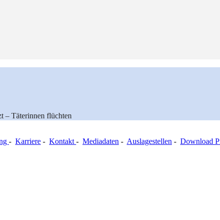
t – Täterinnen flüchten
ung
-
Karriere
-
Kontakt
-
Mediadaten
-
Auslagestellen
-
Download Pr