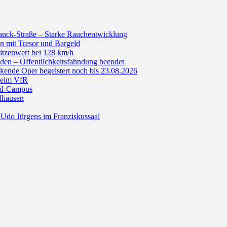
anck-Straße – Starke Rauchentwicklung
n mit Tresor und Bargeld
itzenwert bei 128 km/h
den – Öffentlichkeitsfahndung beendet
de Oper begeistert noch bis 23.08.2026
beim VfR
ald-Campus
dhausen
Udo Jürgens im Franziskussaal