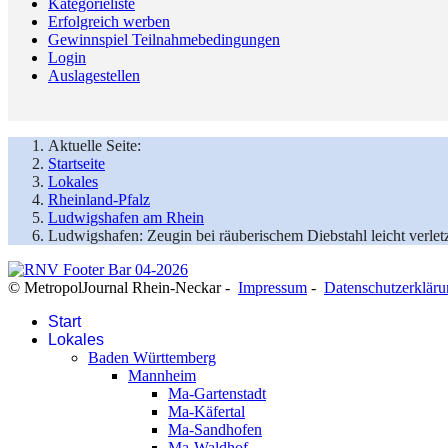
Kategorieliste
Erfolgreich werben
Gewinnspiel Teilnahmebedingungen
Login
Auslagestellen
Aktuelle Seite:
Startseite
Lokales
Rheinland-Pfalz
Ludwigshafen am Rhein
Ludwigshafen: Zeugin bei räuberischem Diebstahl leicht verletz
© MetropolJournal Rhein-Neckar -
Impressum
-
Datenschutzerklär
Start
Lokales
Baden Württemberg
Mannheim
Ma-Gartenstadt
Ma-Käfertal
Ma-Sandhofen
Ma-Waldhof