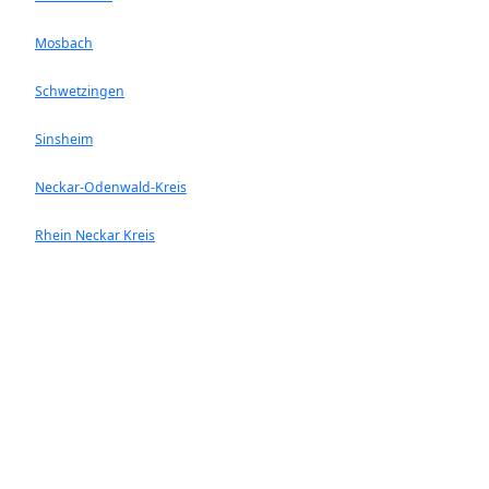
Mosbach
Schwetzingen
Sinsheim
Neckar-Odenwald-Kreis
Rhein Neckar Kreis
Ladenburg
Walldorf
Heddesheim
Hockenheim
Neckargemünd