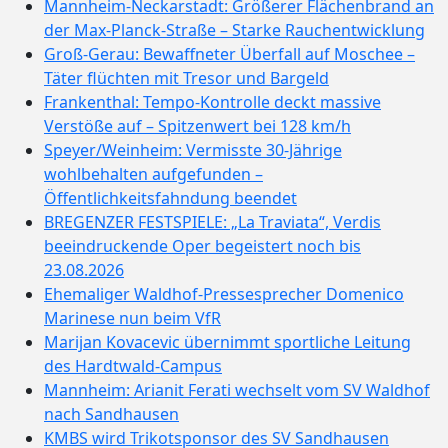
Mannheim-Neckarstadt: Größerer Flächenbrand an
der Max-Planck-Straße – Starke Rauchentwicklung
Groß-Gerau: Bewaffneter Überfall auf Moschee –
Täter flüchten mit Tresor und Bargeld
Frankenthal: Tempo-Kontrolle deckt massive
Verstöße auf – Spitzenwert bei 128 km/h
Speyer/Weinheim: Vermisste 30-Jährige
wohlbehalten aufgefunden –
Öffentlichkeitsfahndung beendet
BREGENZER FESTSPIELE: „La Traviata“, Verdis
beeindruckende Oper begeistert noch bis
23.08.2026
Ehemaliger Waldhof-Pressesprecher Domenico
Marinese nun beim VfR
Marijan Kovacevic übernimmt sportliche Leitung
des Hardtwald-Campus
Mannheim: Arianit Ferati wechselt vom SV Waldhof
nach Sandhausen
KMBS wird Trikotsponsor des SV Sandhausen