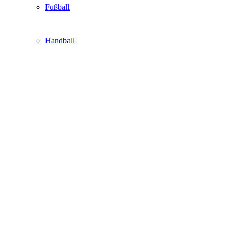
Fußball
Handball
Sonstige
Eishockey
Faustball
Ratgeber