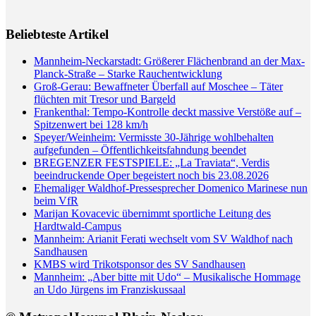
Beliebteste Artikel
Mannheim-Neckarstadt: Größerer Flächenbrand an der Max-
Planck-Straße – Starke Rauchentwicklung
Groß-Gerau: Bewaffneter Überfall auf Moschee – Täter
flüchten mit Tresor und Bargeld
Frankenthal: Tempo-Kontrolle deckt massive Verstöße auf –
Spitzenwert bei 128 km/h
Speyer/Weinheim: Vermisste 30-Jährige wohlbehalten
aufgefunden – Öffentlichkeitsfahndung beendet
BREGENZER FESTSPIELE: „La Traviata“, Verdis
beeindruckende Oper begeistert noch bis 23.08.2026
Ehemaliger Waldhof-Pressesprecher Domenico Marinese nun
beim VfR
Marijan Kovacevic übernimmt sportliche Leitung des
Hardtwald-Campus
Mannheim: Arianit Ferati wechselt vom SV Waldhof nach
Sandhausen
KMBS wird Trikotsponsor des SV Sandhausen
Mannheim: „Aber bitte mit Udo“ – Musikalische Hommage
an Udo Jürgens im Franziskussaal