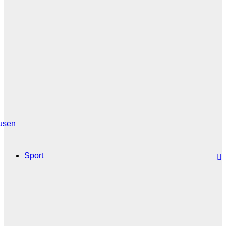
usen
Sport