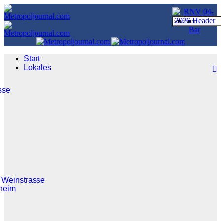
Start
Lokales
sse
 Weinstrasse
heim