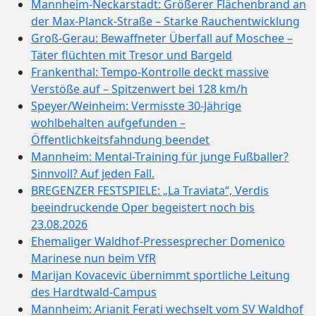
Mannheim-Neckarstadt: Größerer Flächenbrand an
der Max-Planck-Straße – Starke Rauchentwicklung
Groß-Gerau: Bewaffneter Überfall auf Moschee –
Täter flüchten mit Tresor und Bargeld
Frankenthal: Tempo-Kontrolle deckt massive
Verstöße auf – Spitzenwert bei 128 km/h
Speyer/Weinheim: Vermisste 30-Jährige
wohlbehalten aufgefunden –
Öffentlichkeitsfahndung beendet
Mannheim: Mental-Training für junge Fußballer?
Sinnvoll? Auf jeden Fall.
BREGENZER FESTSPIELE: „La Traviata“, Verdis
beeindruckende Oper begeistert noch bis
23.08.2026
Ehemaliger Waldhof-Pressesprecher Domenico
Marinese nun beim VfR
Marijan Kovacevic übernimmt sportliche Leitung
des Hardtwald-Campus
Mannheim: Arianit Ferati wechselt vom SV Waldhof