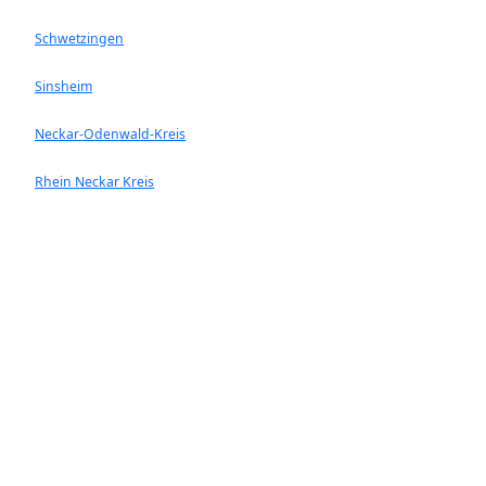
Schwetzingen
Sinsheim
Neckar-Odenwald-Kreis
Rhein Neckar Kreis
Ladenburg
Walldorf
Heddesheim
Hockenheim
Neckargemünd
Ketsch