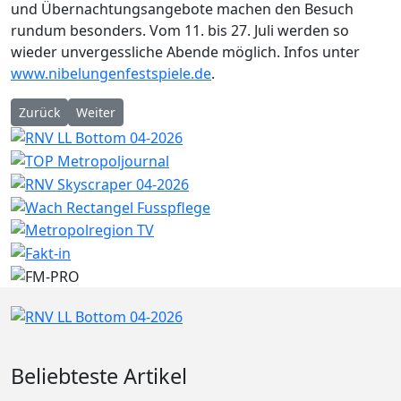
und Übernachtungsangebote machen den Besuch
rundum besonders. Vom 11. bis 27. Juli werden so
wieder unvergessliche Abende möglich. Infos unter
www.nibelungenfestspiele.de
.
Vorheriger Beitrag: Schlägerei an Badeweiher
Nächster Beitrag: ISB beteiligt sich an der CibusCel
Zurück
Weiter
Beliebteste Artikel