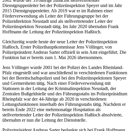
2002 wurde der 53-Jährige zunächst stellvertretender
Dienstgruppenleiter bei der Polizeiinspektion Speyer und im Jahr
2015 Dienstgruppenleiter. Ab 2019 war er im Rahmen einer
Förderverwendung als Leiter der Führungsgruppe bei der
Polizeidirektion Neustadt und als stellvertretender Leiter der
Polizeiinspektion Neustadt tätig. Im Jahr 2020 übernahm Frank
Hoffmann die Leitung der Polizeiinspektion Haßloch.
Gleichzeitig wurde heute der neue Leiter der Polizeiinspektion
Haßloch, Erster Polizeihauptkommissar Jens Völlinger, von
Polizeipräsident Andreas Sarter offiziell in sein Amt eingeführt. Die
Funktion hat er bereits zum 1. Mai 2026 übernommen.
Jens Völlinger wurde 2001 bei der Polizei des Landes Rheinland-
Pfalz eingestellt und war anschließend in verschiedenen Funktionen
bei der Bereitschaftspolizei und bei den Polizeiinspektionen Speyer
und Germersheim tätig. Nach einer Förderverwendung mit
Stationen in der Leitung der Kriminalinspektion Neustadt, der
Zentralen Bußgeldstelle und des Führungsstabs im Polizeipräsidium
Rheinpfalz war der 44-Jährige ab 2020 in verschiedenen
Leitungsfunktionen innerhalb des Führungsstabs tätig. Nachdem er
bereits Ende 2022 eine mehrmonatige Hospitation als
stellvertretender Leiter der Polizeiinspektion Haßloch absolvierte,
übernahm er nun die Leitung der Dienststelle.
Polizeipräsident Andreas Sarter bedankte sich bei Frank Hoffmann