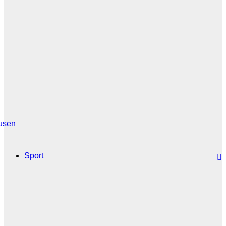
usen
Sport