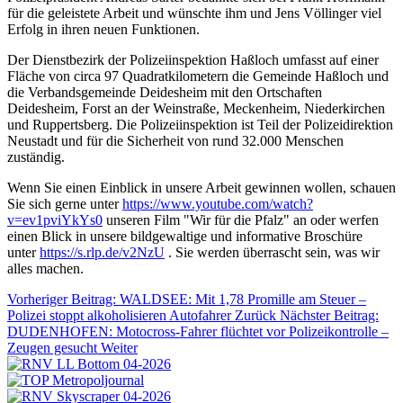
für die geleistete Arbeit und wünschte ihm und Jens Völlinger viel
Erfolg in ihren neuen Funktionen.
Der Dienstbezirk der Polizeiinspektion Haßloch umfasst auf einer
Fläche von circa 97 Quadratkilometern die Gemeinde Haßloch und
die Verbandsgemeinde Deidesheim mit den Ortschaften
Deidesheim, Forst an der Weinstraße, Meckenheim, Niederkirchen
und Ruppertsberg. Die Polizeiinspektion ist Teil der Polizeidirektion
Neustadt und für die Sicherheit von rund 32.000 Menschen
zuständig.
Wenn Sie einen Einblick in unsere Arbeit gewinnen wollen, schauen
Sie sich gerne unter
https://www.youtube.com/watch?
v=ev1pviYkYs0
unseren Film "Wir für die Pfalz" an oder werfen
einen Blick in unsere bildgewaltige und informative Broschüre
unter
https://s.rlp.de/v2NzU
. Sie werden überrascht sein, was wir
alles machen.
Vorheriger Beitrag: WALDSEE: Mit 1,78 Promille am Steuer –
Polizei stoppt alkoholisieren Autofahrer
Zurück
Nächster Beitrag:
DUDENHOFEN: Motocross-Fahrer flüchtet vor Polizeikontrolle –
Zeugen gesucht
Weiter