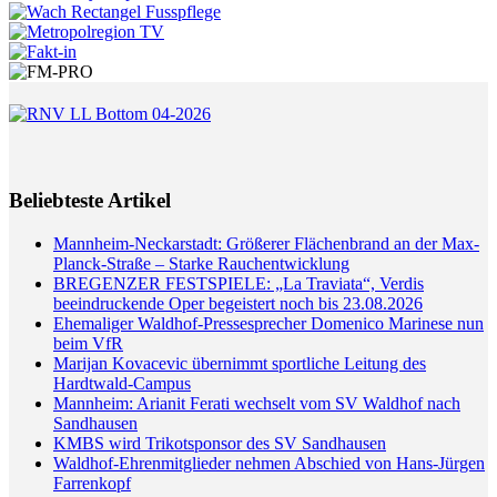
Beliebteste Artikel
Mannheim-Neckarstadt: Größerer Flächenbrand an der Max-
Planck-Straße – Starke Rauchentwicklung
BREGENZER FESTSPIELE: „La Traviata“, Verdis
beeindruckende Oper begeistert noch bis 23.08.2026
Ehemaliger Waldhof-Pressesprecher Domenico Marinese nun
beim VfR
Marijan Kovacevic übernimmt sportliche Leitung des
Hardtwald-Campus
Mannheim: Arianit Ferati wechselt vom SV Waldhof nach
Sandhausen
KMBS wird Trikotsponsor des SV Sandhausen
Waldhof-Ehrenmitglieder nehmen Abschied von Hans-Jürgen
Farrenkopf