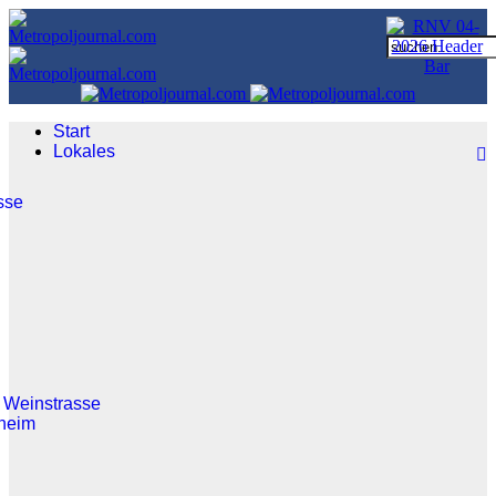
Start
Lokales
sse
 Weinstrasse
heim