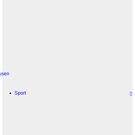
usen
Sport