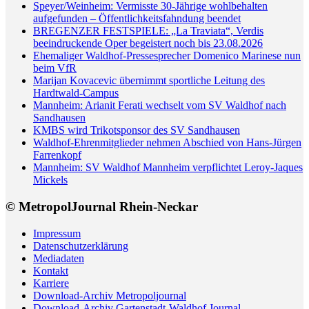
Speyer/Weinheim: Vermisste 30-Jährige wohlbehalten
aufgefunden – Öffentlichkeitsfahndung beendet
BREGENZER FESTSPIELE: „La Traviata“, Verdis
beeindruckende Oper begeistert noch bis 23.08.2026
Ehemaliger Waldhof-Pressesprecher Domenico Marinese nun
beim VfR
Marijan Kovacevic übernimmt sportliche Leitung des
Hardtwald-Campus
Mannheim: Arianit Ferati wechselt vom SV Waldhof nach
Sandhausen
KMBS wird Trikotsponsor des SV Sandhausen
Waldhof-Ehrenmitglieder nehmen Abschied von Hans-Jürgen
Farrenkopf
Mannheim: SV Waldhof Mannheim verpflichtet Leroy-Jaques
Mickels
© MetropolJournal Rhein-Neckar
Impressum
Datenschutzerklärung
Mediadaten
Kontakt
Karriere
Download-Archiv Metropoljournal
Download-Archiv Gartenstadt-Waldhof Journal