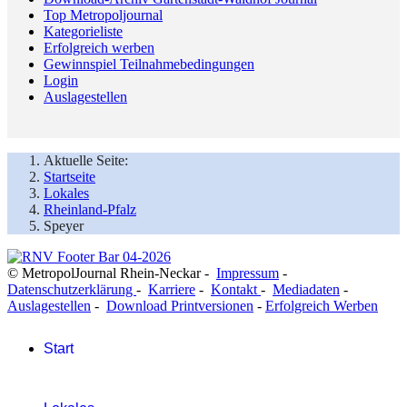
Top Metropoljournal
Kategorieliste
Erfolgreich werben
Gewinnspiel Teilnahmebedingungen
Login
Auslagestellen
Aktuelle Seite:
Startseite
Lokales
Rheinland-Pfalz
Speyer
© MetropolJournal Rhein-Neckar -
Impressum
-
Datenschutzerklärung
-
Karriere
-
Kontakt
-
Mediadaten
-
Auslagestellen
-
Download Printversionen
-
Erfolgreich Werben
Start