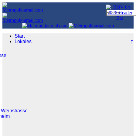
Start
Lokales
sse
 Weinstrasse
heim