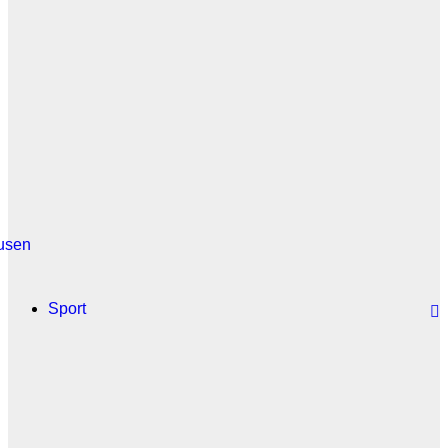
usen
Sport