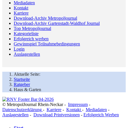
Mediadaten
Kontakt
Karriere
Download-Archiv Metropoljournal
Download-Archiv Gartenstadt-Waldhof Journal
Top Metropoljournal
Kategorieliste
Erfolgreich werben
Gewinnspiel Teilnahmebedingungen
Login
Auslagestellen
Aktuelle Seite:
Startseite
Ratgeber
Haus & Garten
© MetropolJournal Rhein-Neckar -
Impressum
-
Datenschutzerklärung
-
Karriere
-
Kontakt
-
Mediadaten
-
Auslagestellen
-
Download Printversionen
-
Erfolgreich Werben