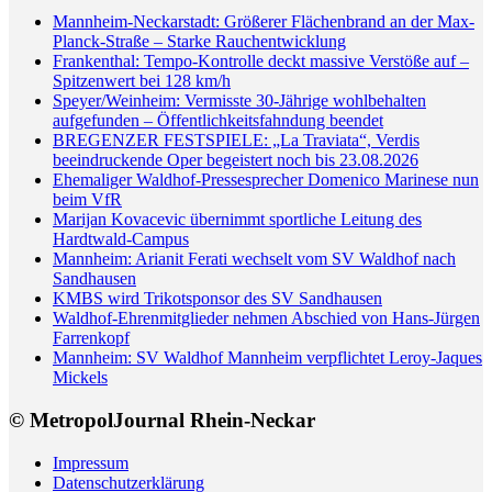
Mannheim-Neckarstadt: Größerer Flächenbrand an der Max-
Planck-Straße – Starke Rauchentwicklung
Frankenthal: Tempo-Kontrolle deckt massive Verstöße auf –
Spitzenwert bei 128 km/h
Speyer/Weinheim: Vermisste 30-Jährige wohlbehalten
aufgefunden – Öffentlichkeitsfahndung beendet
BREGENZER FESTSPIELE: „La Traviata“, Verdis
beeindruckende Oper begeistert noch bis 23.08.2026
Ehemaliger Waldhof-Pressesprecher Domenico Marinese nun
beim VfR
Marijan Kovacevic übernimmt sportliche Leitung des
Hardtwald-Campus
Mannheim: Arianit Ferati wechselt vom SV Waldhof nach
Sandhausen
KMBS wird Trikotsponsor des SV Sandhausen
Waldhof-Ehrenmitglieder nehmen Abschied von Hans-Jürgen
Farrenkopf
Mannheim: SV Waldhof Mannheim verpflichtet Leroy-Jaques
Mickels
© MetropolJournal Rhein-Neckar
Impressum
Datenschutzerklärung