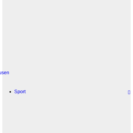
usen
Sport