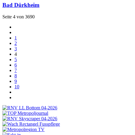
Bad Dürkheim
Seite 4 von 3690
1
2
3
4
5
6
7
8
9
10