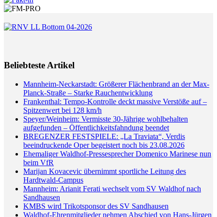
Beliebteste Artikel
Mannheim-Neckarstadt: Größerer Flächenbrand an der Max-
Planck-Straße – Starke Rauchentwicklung
Frankenthal: Tempo-Kontrolle deckt massive Verstöße auf –
Spitzenwert bei 128 km/h
Speyer/Weinheim: Vermisste 30-Jährige wohlbehalten
aufgefunden – Öffentlichkeitsfahndung beendet
BREGENZER FESTSPIELE: „La Traviata“, Verdis
beeindruckende Oper begeistert noch bis 23.08.2026
Ehemaliger Waldhof-Pressesprecher Domenico Marinese nun
beim VfR
Marijan Kovacevic übernimmt sportliche Leitung des
Hardtwald-Campus
Mannheim: Arianit Ferati wechselt vom SV Waldhof nach
Sandhausen
KMBS wird Trikotsponsor des SV Sandhausen
Waldhof-Ehrenmitglieder nehmen Abschied von Hans-Jürgen