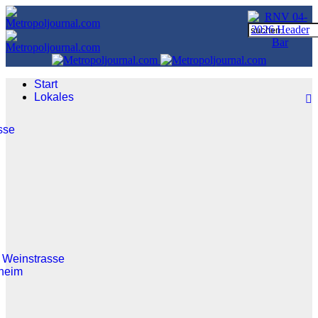
Start
Lokales
sse
 Weinstrasse
heim