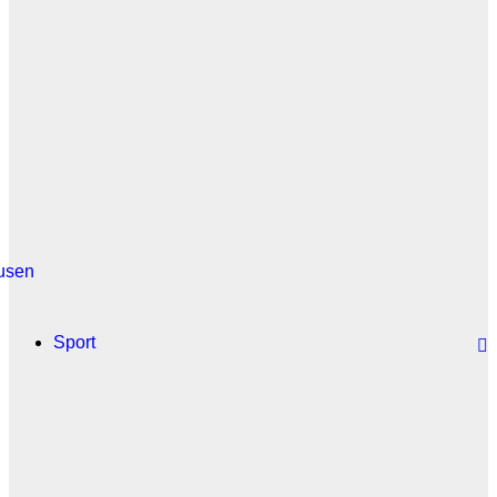
usen
Sport