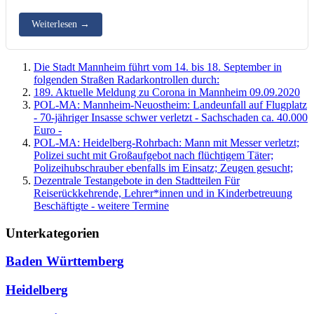
Weiterlesen
→
Die Stadt Mannheim führt vom 14. bis 18. September in
folgenden Straßen Radarkontrollen durch:
189. Aktuelle Meldung zu Corona in Mannheim 09.09.2020
POL-MA: Mannheim-Neuostheim: Landeunfall auf Flugplatz
- 70-jähriger Insasse schwer verletzt - Sachschaden ca. 40.000
Euro -
POL-MA: Heidelberg-Rohrbach: Mann mit Messer verletzt;
Polizei sucht mit Großaufgebot nach flüchtigem Täter;
Polizeihubschrauber ebenfalls im Einsatz; Zeugen gesucht;
Dezentrale Testangebote in den Stadtteilen Für
Reiserückkehrende, Lehrer*innen und in Kinderbetreuung
Beschäftigte - weitere Termine
Unterkategorien
Baden Württemberg
Heidelberg