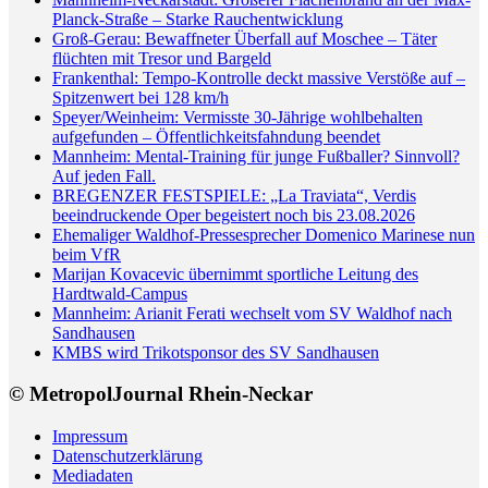
Planck-Straße – Starke Rauchentwicklung
Groß-Gerau: Bewaffneter Überfall auf Moschee – Täter
flüchten mit Tresor und Bargeld
Frankenthal: Tempo-Kontrolle deckt massive Verstöße auf –
Spitzenwert bei 128 km/h
Speyer/Weinheim: Vermisste 30-Jährige wohlbehalten
aufgefunden – Öffentlichkeitsfahndung beendet
Mannheim: Mental-Training für junge Fußballer? Sinnvoll?
Auf jeden Fall.
BREGENZER FESTSPIELE: „La Traviata“, Verdis
beeindruckende Oper begeistert noch bis 23.08.2026
Ehemaliger Waldhof-Pressesprecher Domenico Marinese nun
beim VfR
Marijan Kovacevic übernimmt sportliche Leitung des
Hardtwald-Campus
Mannheim: Arianit Ferati wechselt vom SV Waldhof nach
Sandhausen
KMBS wird Trikotsponsor des SV Sandhausen
© MetropolJournal Rhein-Neckar
Impressum
Datenschutzerklärung
Mediadaten