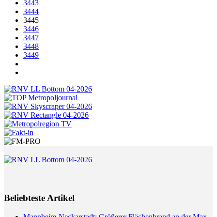
3443
3444
3445
3446
3447
3448
3449
Beliebteste Artikel
Mannheim-Neckarstadt: Größerer Flächenbrand an der Max-