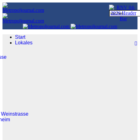
Start
Lokales
sse
 Weinstrasse
heim