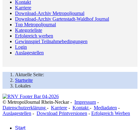
Kontakt
Karriere
Download-Archiv Metropoljournal
Download-Archiv Gartenstadt-Waldhof Journal
Top Metropoljournal
Kategorieliste
Erfolgreich werben
Gewinnspiel Teilnahmebedingungen
Login
Auslagestellen
Aktuelle Seite:
Startseite
Lokales
© MetropolJournal Rhein-Neckar -
Impressum
-
Datenschutzerklärung
-
Karriere
-
Kontakt
-
Mediadaten
-
Auslagestellen
-
Download Printversionen
-
Erfolgreich Werben
Start