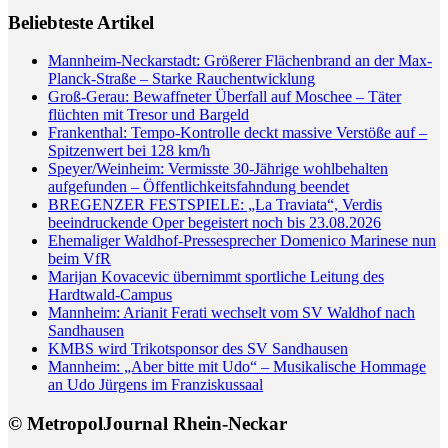
Beliebteste Artikel
Mannheim-Neckarstadt: Größerer Flächenbrand an der Max-
Planck-Straße – Starke Rauchentwicklung
Groß-Gerau: Bewaffneter Überfall auf Moschee – Täter
flüchten mit Tresor und Bargeld
Frankenthal: Tempo-Kontrolle deckt massive Verstöße auf –
Spitzenwert bei 128 km/h
Speyer/Weinheim: Vermisste 30-Jährige wohlbehalten
aufgefunden – Öffentlichkeitsfahndung beendet
BREGENZER FESTSPIELE: „La Traviata“, Verdis
beeindruckende Oper begeistert noch bis 23.08.2026
Ehemaliger Waldhof-Pressesprecher Domenico Marinese nun
beim VfR
Marijan Kovacevic übernimmt sportliche Leitung des
Hardtwald-Campus
Mannheim: Arianit Ferati wechselt vom SV Waldhof nach
Sandhausen
KMBS wird Trikotsponsor des SV Sandhausen
Mannheim: „Aber bitte mit Udo“ – Musikalische Hommage
an Udo Jürgens im Franziskussaal
© MetropolJournal Rhein-Neckar