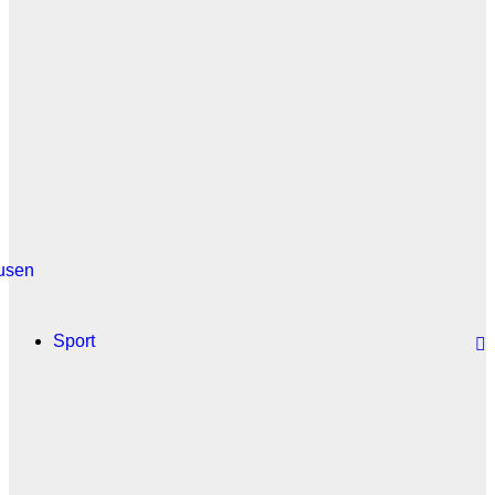
usen
Sport