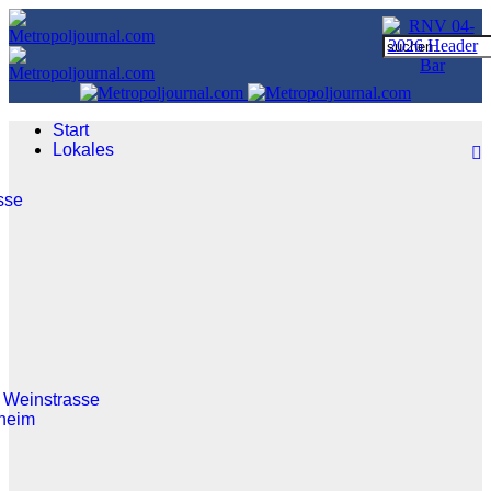
Start
Lokales
sse
 Weinstrasse
heim