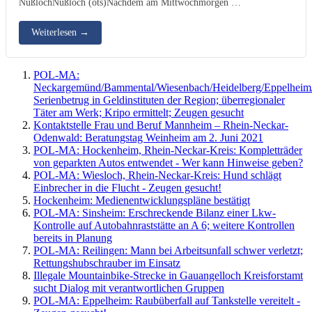
NußlochNußloch (ots)Nachdem am Mittwochmorgen …
Weiterlesen
→
POL-MA:
Neckargemünd/Bammental/Wiesenbach/Heidelberg/Eppelheim
Serienbetrug in Geldinstituten der Region; überregionaler
Täter am Werk; Kripo ermittelt; Zeugen gesucht
Kontaktstelle Frau und Beruf Mannheim – Rhein-Neckar-
Odenwald: Beratungstag Weinheim am 2. Juni 2021
POL-MA: Hockenheim, Rhein-Neckar-Kreis: Kompletträder
von geparkten Autos entwendet - Wer kann Hinweise geben?
POL-MA: Wiesloch, Rhein-Neckar-Kreis: Hund schlägt
Einbrecher in die Flucht - Zeugen gesucht!
Hockenheim: Medienentwicklungspläne bestätigt
POL-MA: Sinsheim: Erschreckende Bilanz einer Lkw-
Kontrolle auf Autobahnraststätte an A 6; weitere Kontrollen
bereits in Planung
POL-MA: Reilingen: Mann bei Arbeitsunfall schwer verletzt;
Rettungshubschrauber im Einsatz
Illegale Mountainbike-Strecke in Gauangelloch Kreisforstamt
sucht Dialog mit verantwortlichen Gruppen
POL-MA: Eppelheim: Raubüberfall auf Tankstelle vereitelt -