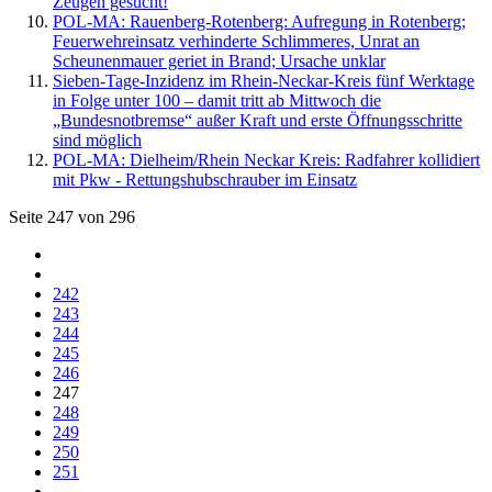
Zeugen gesucht!
POL-MA: Rauenberg-Rotenberg: Aufregung in Rotenberg;
Feuerwehreinsatz verhinderte Schlimmeres, Unrat an
Scheunenmauer geriet in Brand; Ursache unklar
Sieben-Tage-Inzidenz im Rhein-Neckar-Kreis fünf Werktage
in Folge unter 100 – damit tritt ab Mittwoch die
„Bundesnotbremse“ außer Kraft und erste Öffnungsschritte
sind möglich
POL-MA: Dielheim/Rhein Neckar Kreis: Radfahrer kollidiert
mit Pkw - Rettungshubschrauber im Einsatz
Seite 247 von 296
242
243
244
245
246
247
248
249
250
251