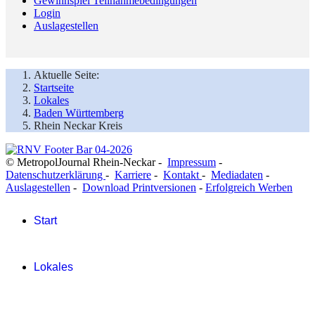
Gewinnspiel Teilnahmebedingungen
Login
Auslagestellen
Aktuelle Seite:
Startseite
Lokales
Baden Württemberg
Rhein Neckar Kreis
© MetropolJournal Rhein-Neckar -
Impressum
-
Datenschutzerklärung
-
Karriere
-
Kontakt
-
Mediadaten
-
Auslagestellen
-
Download Printversionen
-
Erfolgreich Werben
Start
Lokales