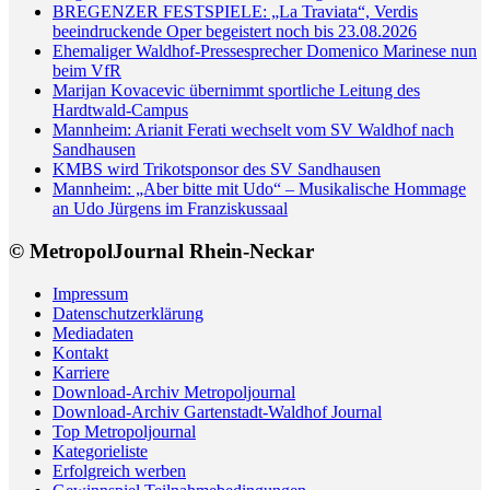
BREGENZER FESTSPIELE: „La Traviata“, Verdis
beeindruckende Oper begeistert noch bis 23.08.2026
Ehemaliger Waldhof-Pressesprecher Domenico Marinese nun
beim VfR
Marijan Kovacevic übernimmt sportliche Leitung des
Hardtwald-Campus
Mannheim: Arianit Ferati wechselt vom SV Waldhof nach
Sandhausen
KMBS wird Trikotsponsor des SV Sandhausen
Mannheim: „Aber bitte mit Udo“ – Musikalische Hommage
an Udo Jürgens im Franziskussaal
© MetropolJournal Rhein-Neckar
Impressum
Datenschutzerklärung
Mediadaten
Kontakt
Karriere
Download-Archiv Metropoljournal
Download-Archiv Gartenstadt-Waldhof Journal
Top Metropoljournal
Kategorieliste
Erfolgreich werben