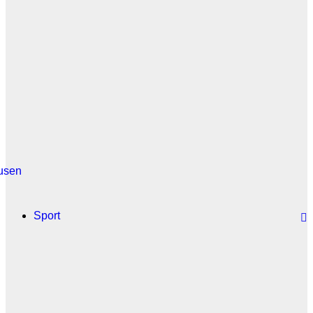
usen
Sport