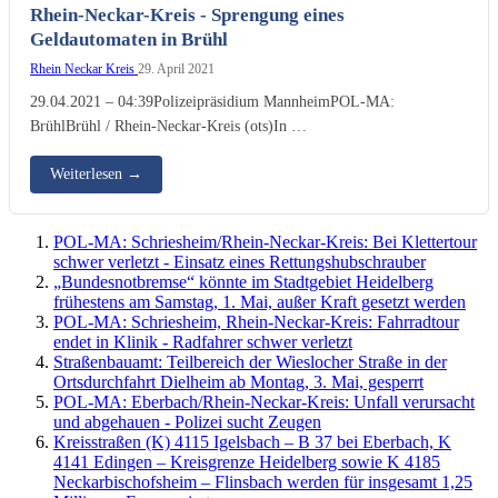
Rhein-Neckar-Kreis - Sprengung eines
Geldautomaten in Brühl
Rhein Neckar Kreis
29. April 2021
29.04.2021 – 04:39Polizeipräsidium MannheimPOL-MA:
BrühlBrühl / Rhein-Neckar-Kreis (ots)In …
Weiterlesen
→
POL-MA: Schriesheim/Rhein-Neckar-Kreis: Bei Klettertour
schwer verletzt - Einsatz eines Rettungshubschrauber
„Bundesnotbremse“ könnte im Stadtgebiet Heidelberg
frühestens am Samstag, 1. Mai, außer Kraft gesetzt werden
POL-MA: Schriesheim, Rhein-Neckar-Kreis: Fahrradtour
endet in Klinik - Radfahrer schwer verletzt
Straßenbauamt: Teilbereich der Wieslocher Straße in der
Ortsdurchfahrt Dielheim ab Montag, 3. Mai, gesperrt
POL-MA: Eberbach/Rhein-Neckar-Kreis: Unfall verursacht
und abgehauen - Polizei sucht Zeugen
Kreisstraßen (K) 4115 Igelsbach – B 37 bei Eberbach, K
4141 Edingen – Kreisgrenze Heidelberg sowie K 4185
Neckarbischofsheim – Flinsbach werden für insgesamt 1,25