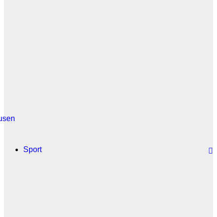
usen
Sport