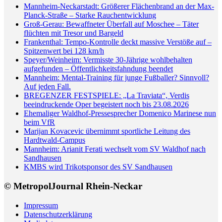
Mannheim-Neckarstadt: Größerer Flächenbrand an der Max-
Planck-Straße – Starke Rauchentwicklung
Groß-Gerau: Bewaffneter Überfall auf Moschee – Täter
flüchten mit Tresor und Bargeld
Frankenthal: Tempo-Kontrolle deckt massive Verstöße auf –
Spitzenwert bei 128 km/h
Speyer/Weinheim: Vermisste 30-Jährige wohlbehalten
aufgefunden – Öffentlichkeitsfahndung beendet
Mannheim: Mental-Training für junge Fußballer? Sinnvoll?
Auf jeden Fall.
BREGENZER FESTSPIELE: „La Traviata“, Verdis
beeindruckende Oper begeistert noch bis 23.08.2026
Ehemaliger Waldhof-Pressesprecher Domenico Marinese nun
beim VfR
Marijan Kovacevic übernimmt sportliche Leitung des
Hardtwald-Campus
Mannheim: Arianit Ferati wechselt vom SV Waldhof nach
Sandhausen
KMBS wird Trikotsponsor des SV Sandhausen
© MetropolJournal Rhein-Neckar
Impressum
Datenschutzerklärung