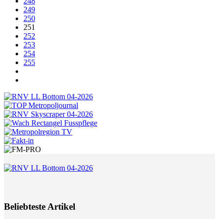
248
249
250
251
252
253
254
255
Beliebteste Artikel