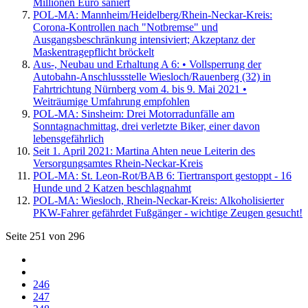
Millionen Euro saniert
POL-MA: Mannheim/Heidelberg/Rhein-Neckar-Kreis:
Corona-Kontrollen nach "Notbremse" und
Ausgangsbeschränkung intensiviert; Akzeptanz der
Maskentragepflicht bröckelt
Aus-, Neubau und Erhaltung A 6: • Vollsperrung der
Autobahn-Anschlussstelle Wiesloch/Rauenberg (32) in
Fahrtrichtung Nürnberg vom 4. bis 9. Mai 2021 •
Weiträumige Umfahrung empfohlen
POL-MA: Sinsheim: Drei Motorradunfälle am
Sonntagnachmittag, drei verletzte Biker, einer davon
lebensgefährlich
Seit 1. April 2021: Martina Ahten neue Leiterin des
Versorgungsamtes Rhein-Neckar-Kreis
POL-MA: St. Leon-Rot/BAB 6: Tiertransport gestoppt - 16
Hunde und 2 Katzen beschlagnahmt
POL-MA: Wiesloch, Rhein-Neckar-Kreis: Alkoholisierter
PKW-Fahrer gefährdet Fußgänger - wichtige Zeugen gesucht!
Seite 251 von 296
246
247