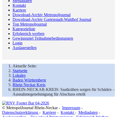
Mediadaten
Kontakt
Karriere
Download-Archiv Metropoljournal
Download-Archiv Gartenstadt-Waldhof Journal
Top Metropoljournal
Kategorieliste
Erfolgreich werben
Gewinnspiel Teilnahmebedingungen
Login
Auslagestellen
Aktuelle Seite:
Startseite
Lokales
Baden Württemberg
Rhein Neckar Kreis
RHEIN-NECKAR-KREIS: Saatkrähen sorgen für Schäden –
Ausnahmegenehmigung für Abschuss erteilt
© MetropolJournal Rhein-Neckar -
Impressum
-
Datenschutzerklärung
-
Karriere
-
Kontakt
-
Mediadaten
-