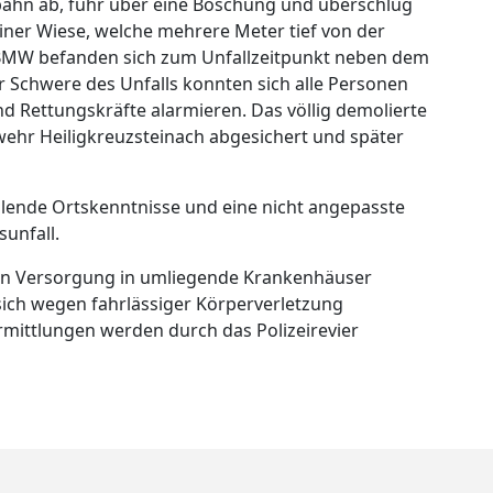
ahn ab, fuhr über eine Böschung und überschlug
iner Wiese, welche mehrere Meter tief von der
 BMW befanden sich zum Unfallzeitpunkt neben dem
r Schwere des Unfalls konnten sich alle Personen
d Rettungskräfte alarmieren. Das völlig demolierte
wehr Heiligkreuzsteinach abgesichert und später
hlende Ortskenntnisse und eine nicht angepasste
unfall.
hen Versorgung in umliegende Krankenhäuser
 sich wegen fahrlässiger Körperverletzung
mittlungen werden durch das Polizeirevier
ssparkserenade in Angelbachtal war ein echter Sommernachtstraum
n Angelbachtal: Rhein-Neckar-Kreis ehrte vielfache Erwerberinne