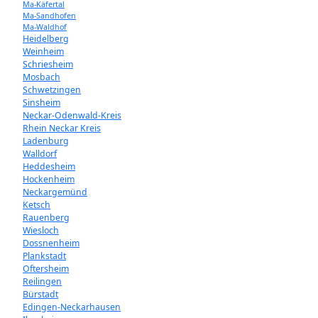
Ma-Käfertal
Ma-Sandhofen
Ma-Waldhof
Heidelberg
Weinheim
Schriesheim
Mosbach
Schwetzingen
Sinsheim
Neckar-Odenwald-Kreis
Rhein Neckar Kreis
Ladenburg
Walldorf
Heddesheim
Hockenheim
Neckargemünd
Ketsch
Rauenberg
Wiesloch
Dossnenheim
Plankstadt
Oftersheim
Reilingen
Bürstadt
Edingen-Neckarhausen