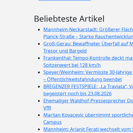
Beliebteste Artikel
Mannheim-Neckarstadt: Größerer Fläch
Planck-Straße – Starke Rauchentwicklu
Groß-Gerau: Bewaffneter Überfall auf M
Tresor und Bargeld
Frankenthal: Tempo-Kontrolle deckt mas
Spitzenwert bei 128 km/h
Speyer/Weinheim: Vermisste 30-Jährig
– Öffentlichkeitsfahndung beendet
BREGENZER FESTSPIELE: „La Traviata“, 
begeistert noch bis 23.08.2026
Ehemaliger Waldhof-Pressesprecher D
VfR
Marijan Kovacevic übernimmt sportlich
Campus
Mannheim: Arianit Ferati wechselt vom