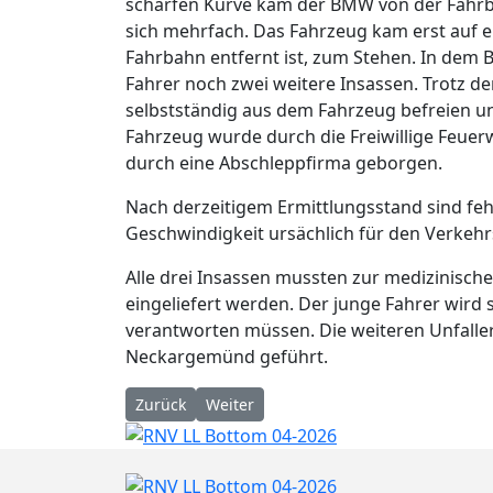
scharfen Kurve kam der BMW von der Fahrb
sich mehrfach. Das Fahrzeug kam erst auf e
Fahrbahn entfernt ist, zum Stehen. In dem
Fahrer noch zwei weitere Insassen. Trotz de
selbstständig aus dem Fahrzeug befreien un
Fahrzeug wurde durch die Freiwillige Feuer
durch eine Abschleppfirma geborgen.
Nach derzeitigem Ermittlungsstand sind fe
Geschwindigkeit ursächlich für den Verkehrs
Alle drei Insassen mussten zur medizinisc
eingeliefert werden. Der junge Fahrer wird
verantworten müssen. Die weiteren Unfaller
Neckargemünd geführt.
Vorheriger Beitrag: Kultur im Kreis: Die Schlo
Nächster Beitrag: „Fest des Sports“ i
Zurück
Weiter