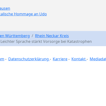
hausen
ikalische Hommage an Udo
en Württemberg
Rhein Neckar Kreis
 Leichter Sprache stärkt Vorsorge bei Katastrophen
um
-
Datenschutzerklärung
-
Karriere
-
Kontakt
-
Mediada