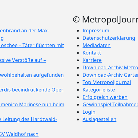
© MetropolJour
enbrand an der Max-
Impressum
ng
Datenschutzerklärung
oschee – Täter flüchten mit
Mediadaten
Kontakt
sive Verstöße auf –
Karriere
Download-Archiv Metro
e wohlbehalten aufgefunden
Download-Archiv Garte
Top Metropoljournal
Verdis beeindruckende Oper
Kategorieliste
Erfolgreich werben
omenico Marinese nun beim
Gewinnspiel Teilnahm
Login
e Leitung des Hardtwald-
Auslagestellen
 SV Waldhof nach