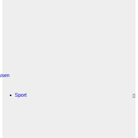
usen
Sport