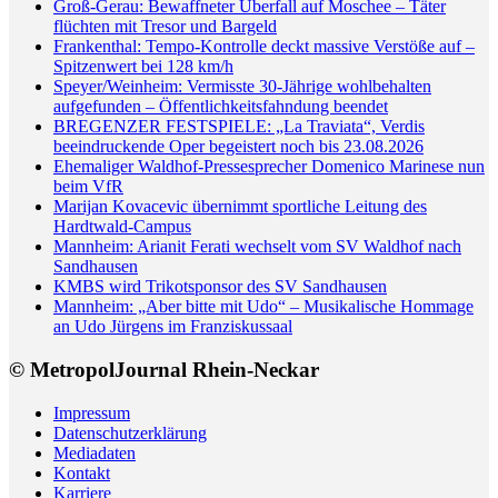
Groß-Gerau: Bewaffneter Überfall auf Moschee – Täter
flüchten mit Tresor und Bargeld
Frankenthal: Tempo-Kontrolle deckt massive Verstöße auf –
Spitzenwert bei 128 km/h
Speyer/Weinheim: Vermisste 30-Jährige wohlbehalten
aufgefunden – Öffentlichkeitsfahndung beendet
BREGENZER FESTSPIELE: „La Traviata“, Verdis
beeindruckende Oper begeistert noch bis 23.08.2026
Ehemaliger Waldhof-Pressesprecher Domenico Marinese nun
beim VfR
Marijan Kovacevic übernimmt sportliche Leitung des
Hardtwald-Campus
Mannheim: Arianit Ferati wechselt vom SV Waldhof nach
Sandhausen
KMBS wird Trikotsponsor des SV Sandhausen
Mannheim: „Aber bitte mit Udo“ – Musikalische Hommage
an Udo Jürgens im Franziskussaal
© MetropolJournal Rhein-Neckar
Impressum
Datenschutzerklärung
Mediadaten
Kontakt
Karriere