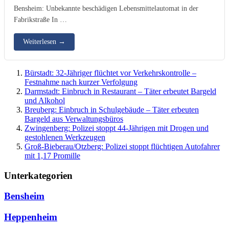
Bensheim: Unbekannte beschädigen Lebensmittelautomat in der
Fabrikstraße In …
Weiterlesen
→
Bürstadt: 32-Jähriger flüchtet vor Verkehrskontrolle –
Festnahme nach kurzer Verfolgung
Darmstadt: Einbruch in Restaurant – Täter erbeutet Bargeld
und Alkohol
Breuberg: Einbruch in Schulgebäude – Täter erbeuten
Bargeld aus Verwaltungsbüros
Zwingenberg: Polizei stoppt 44-Jährigen mit Drogen und
gestohlenen Werkzeugen
Groß-Bieberau/Otzberg: Polizei stoppt flüchtigen Autofahrer
mit 1,17 Promille
Unterkategorien
Bensheim
Heppenheim