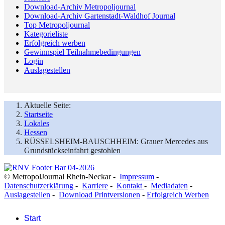
Download-Archiv Metropoljournal
Download-Archiv Gartenstadt-Waldhof Journal
Top Metropoljournal
Kategorieliste
Erfolgreich werben
Gewinnspiel Teilnahmebedingungen
Login
Auslagestellen
Aktuelle Seite:
Startseite
Lokales
Hessen
RÜSSELSHEIM-BAUSCHHEIM: Grauer Mercedes aus
Grundstückseinfahrt gestohlen
© MetropolJournal Rhein-Neckar -
Impressum
-
Datenschutzerklärung
-
Karriere
-
Kontakt
-
Mediadaten
-
Auslagestellen
-
Download Printversionen
-
Erfolgreich Werben
Start